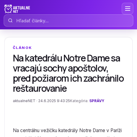
Hľadať články
ČLÁNOK
Na katedrálu Notre Dame sa
vracajú sochy apoštolov,
pred požiarom ich zachránilo
reštaurovanie
aktualneNET · 24.6.2025 9:43:25
Kategória:
SPRÁVY
Na centrálnu vežičku katedrály Notre Dame v Paríži