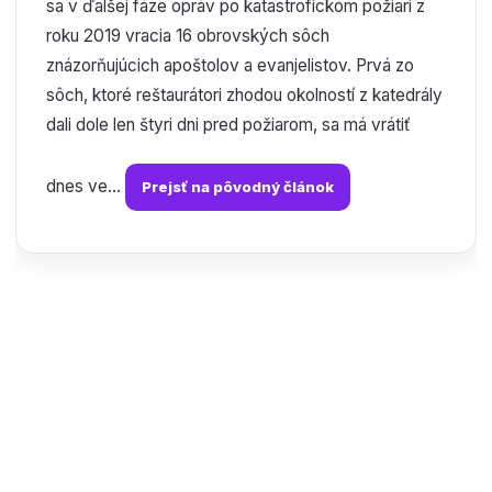
sa v ďalšej fáze opráv po katastrofickom požiari z
roku 2019 vracia 16 obrovských sôch
znázorňujúcich apoštolov a evanjelistov. Prvá zo
sôch, ktoré reštaurátori zhodou okolností z katedrály
dali dole len štyri dni pred požiarom, sa má vrátiť
dnes ve...
Prejsť na pôvodný článok