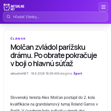
Hľadať články
ČLÁNOK
Molčan zvládol parížsku
drámu. Po obrate pokračuje
v boji o hlavnú súťaž
aktualneNET · 19.5.2026 18:05:40
Kategória:
Šport
Slovenský tenista Alex Molčan postúpil do 2. kola
kvalifikácie na grandslamový turnaj Roland Garros v
Paríži. V úvodnom kole zvíťazil v utorok ako