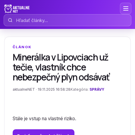
Hľadať články
ČLÁNOK
Minerálka v Lipovciach už
tečie, vlastník chce
nebezpečný plyn odsávať
aktualneNET · 19.11.2025 16:58:28
Kategória:
SPRÁVY
Stále je vstup na vlastné riziko.