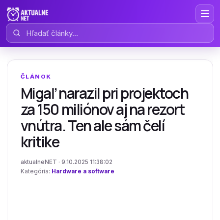
Hľadať články
ČLÁNOK
Migaľ narazil pri projektoch
za 150 miliónov aj na rezort
vnútra. Ten ale sám čelí
kritike
aktualneNET · 9.10.2025 11:38:02
Kategória:
Hardware a software