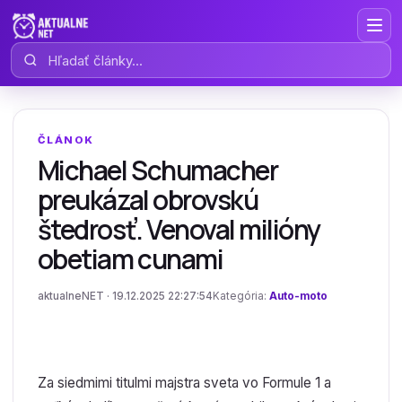
Hľadať články
ČLÁNOK
Michael Schumacher
preukázal obrovskú
štedrosť. Venoval milióny
obetiam cunami
aktualneNET · 19.12.2025 22:27:54
Kategória:
Auto-moto
Za siedmimi titulmi majstra sveta vo Formule 1 a