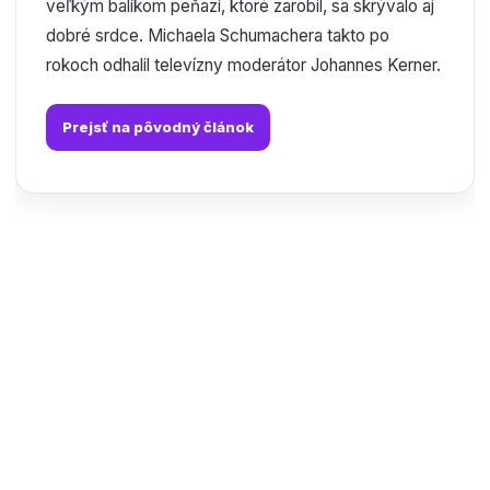
veľkým balíkom peňazí, ktoré zarobil, sa skrývalo aj
dobré srdce. Michaela Schumachera takto po
rokoch odhalil televízny moderátor Johannes Kerner.
Prejsť na pôvodný článok