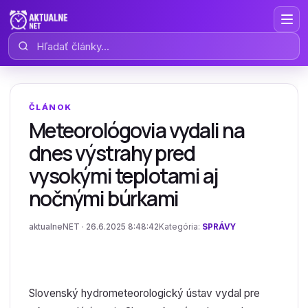
Hľadať články
ČLÁNOK
Meteorológovia vydali na
dnes výstrahy pred
vysokými teplotami aj
nočnými búrkami
aktualneNET · 26.6.2025 8:48:42
Kategória:
SPRÁVY
Slovenský hydrometeorologický ústav vydal pre