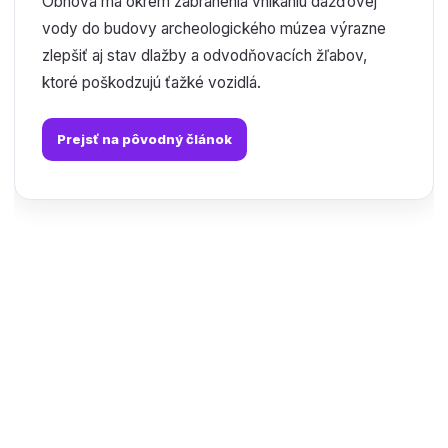
Obnova má okrem zabránenia vnikaniu dažďovej
vody do budovy archeologického múzea výrazne
zlepšiť aj stav dlažby a odvodňovacích žľabov,
ktoré poškodzujú ťažké vozidlá.
Prejsť na pôvodný článok