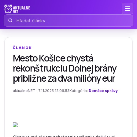
Hľadať články
ČLÁNOK
Mesto Košice chystá
rekonštrukciu Dolnej brány
približne za dva milióny eur
aktualneNET · 7.11.2025 12:06:53
Kategória:
Domáce správy