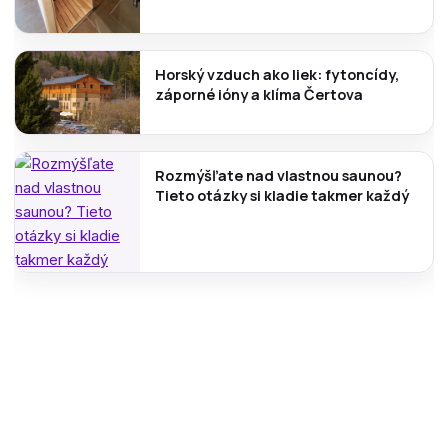
Horský vzduch ako liek: fytoncídy,
záporné ióny a klíma Čertova
Rozmýšľate nad vlastnou saunou?
Tieto otázky si kladie takmer každý