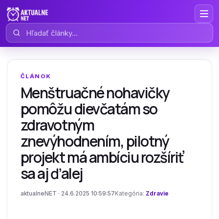
Hľadať články
ČLÁNOK
Menštruačné nohavičky
pomôžu dievčatám so
zdravotným
znevýhodnením, pilotný
projekt má ambíciu rozšíriť
sa aj ďalej
aktualneNET · 24.6.2025 10:59:57
Kategória:
Zdravie