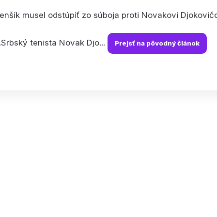
nšík musel odstúpiť zo súboja proti Novakovi Djokovič
.Srbský tenista Novak Djo...
Prejsť na pôvodný článok