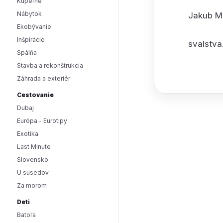
Kúpeľne
Nábytok
Jakub Me
Ekobývanie
Inšpirácie
svalstva
Spálňa
Stavba a rekonštrukcia
Záhrada a exteriér
Cestovanie
Dubaj
Európa - Eurotipy
Exotika
Last Minute
Slovensko
U susedov
Za morom
Deti
Batoľa