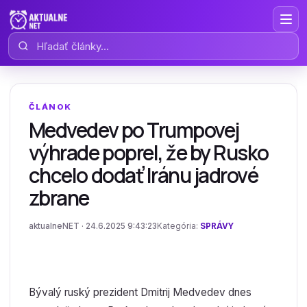
Hľadať články
ČLÁNOK
Medvedev po Trumpovej
výhrade poprel, že by Rusko
chcelo dodať Iránu jadrové
zbrane
aktualneNET · 24.6.2025 9:43:23
Kategória:
SPRÁVY
Bývalý ruský prezident Dmitrij Medvedev dnes