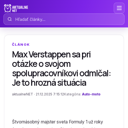
Hľadať články
ČLÁNOK
Max Verstappen sa pri
otázke o svojom
spolupracovníkovi odmlčal:
Je to hrozná situácia
aktualneNET · 21.12.2025 7:15:12
Kategória:
Auto-moto
Štvornásobný majster sveta Formuly 1 už roky