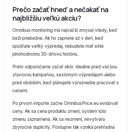
Prečo začať hneď a nečakať na
najbližšiu veľkú akciu?
Omnibus monitoring má najväčší zmysel vtedy, keď
beží priebežne. Ak ho zapnete až v deň, keď
spúšťate veľký výpredaj, nebudete mať ešte
plnohodnotnú 30-dňovú históriu.
Preto odporúčame začať skôr. Ideálne pred väčšou
zľavovou kampaňou, sezónnym výpredajom alebo
pred obdobím, keď plánujete výraznejšie pracovať s
cenami.
Po prvom importe začne OmnibusPrice.eu evidovať
ceny. Ak sa cena produktu zmení, systém túto
zmenu zaznamená. Ak sa nezmení, nevytvára
zbytočné duplicity. Postupne tak vzniká prehľadná