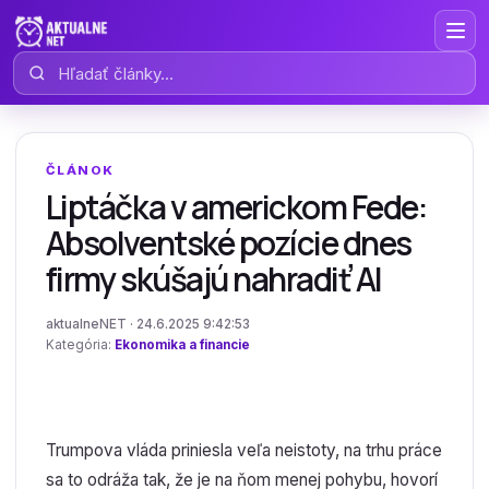
Hľadať články
ČLÁNOK
Liptáčka v americkom Fede:
Absolventské pozície dnes
firmy skúšajú nahradiť AI
aktualneNET · 24.6.2025 9:42:53
Kategória:
Ekonomika a financie
Trumpova vláda priniesla veľa neistoty, na trhu práce
sa to odráža tak, že je na ňom menej pohybu, hovorí