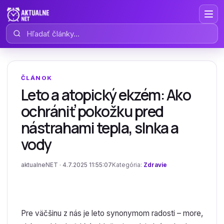
Hľadať články
ČLÁNOK
Leto a atopický ekzém: Ako
ochrániť pokožku pred
nástrahami tepla, slnka a
vody
aktualneNET · 4.7.2025 11:55:07
Kategória:
Zdravie
Pre väčšinu z nás je leto synonymom radosti – more,