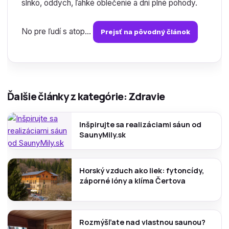
slnko, oddych, ľahké oblečenie a dni plné pohody.
No pre ľudí s atop...
Prejsť na pôvodný článok
Ďalšie články z kategórie: Zdravie
Inšpirujte sa realizáciami sáun od
SaunyMily.sk
Horský vzduch ako liek: fytoncídy,
záporné ióny a klíma Čertova
Rozmýšľate nad vlastnou saunou?