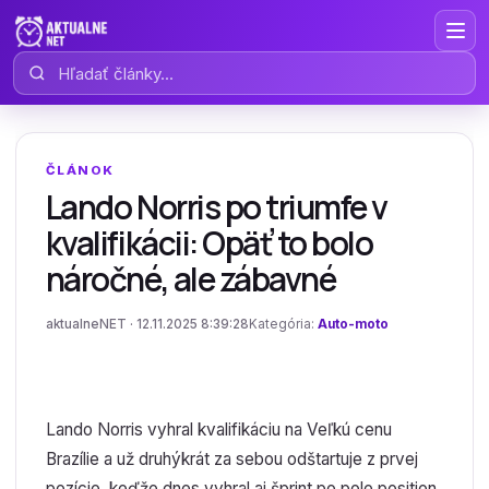
Hľadať články
ČLÁNOK
Lando Norris po triumfe v
kvalifikácii: Opäť to bolo
náročné, ale zábavné
aktualneNET · 12.11.2025 8:39:28
Kategória:
Auto-moto
Lando Norris vyhral kvalifikáciu na Veľkú cenu
Brazílie a už druhýkrát za sebou odštartuje z prvej
pozície, keďže dnes vyhral aj šprint po pole position.