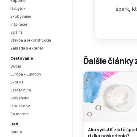
Kúpeľne
šperk, k
Nábytok
Ekobývanie
Inšpirácie
Spálňa
Stavba a rekonštrukcia
Záhrada a exteriér
Ďalšie články 
Cestovanie
Dubaj
Európa - Eurotipy
Exotika
Last Minute
Slovensko
U susedov
Za morom
Deti
Ako vyčistiť zlaté špe
Batoľa
rizika poškodenia?