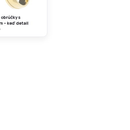
obrúčky s
 – keď detail
e