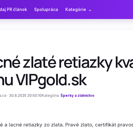
daj PR článok
Spolupráca
Kategórie
⌄
né zlaté retiazky kv
nu VIPgold.sk
.r.o · 30.6.2025 20:50:10
Kategória:
Šperky a zlatníctvo
é a lacné retiazky zo zlata. Pravé zlato, certifikát prav