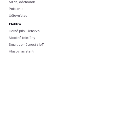
Mzda, dôchodok
Poistenie
Účtovníctvo
Elektro
Herné príslušenstvo
Mobilné telefóny
Smart domácnosť / IoT
Hlasoví asistenti
Smart osvetlenie
Zabezpečenie domácnosti
Wearables
Hardware a software
Hardware
PC doplnky
Software
Internet
SEO