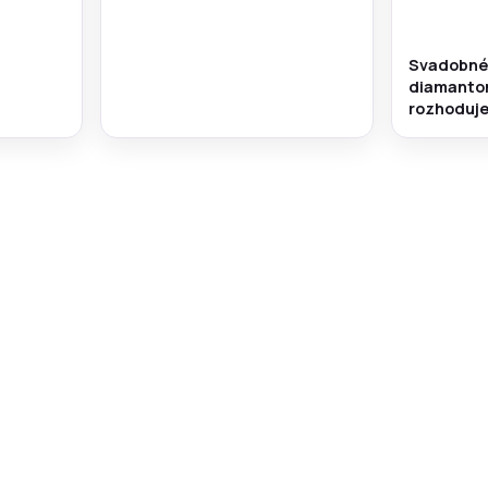
Svadobné 
diamantom
rozhoduj