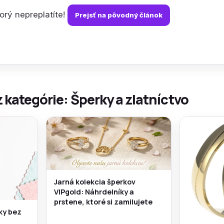
torý nepreplatíte!
Prejsť na pôvodný článok
z kategórie: Šperky a zlatníctvo
Jarná kolekcia šperkov
VIPgold: Náhrdelníky a
prstene, ktoré si zamilujete
rky bez