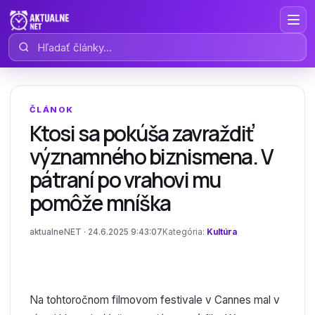
Hľadať články
ČLÁNOK
Ktosi sa pokúša zavraždiť
významného biznismena. V
pátraní po vrahovi mu
pomôže mníška
aktualneNET · 24.6.2025 9:43:07
Kategória:
Kultúra
Na tohtoročnom filmovom festivale v Cannes mal v