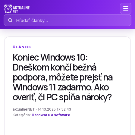
Hľadať články
ČLÁNOK
Koniec Windows 10:
Dneškom končí bežná
podpora, môžete prejsť na
Windows 11 zadarmo. Ako
overiť, či PC spĺňa nároky?
aktualneNET · 14.10.2025 17:52:43
Kategória:
Hardware a software