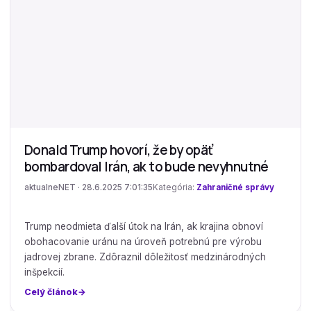
Donald Trump hovorí, že by opäť
bombardoval Irán, ak to bude nevyhnutné
aktualneNET · 28.6.2025 7:01:35
Kategória:
Zahraničné správy
Trump neodmieta ďalší útok na Irán, ak krajina obnoví
obohacovanie uránu na úroveň potrebnú pre výrobu
jadrovej zbrane. Zdôraznil dôležitosť medzinárodných
inšpekcií.
Celý článok