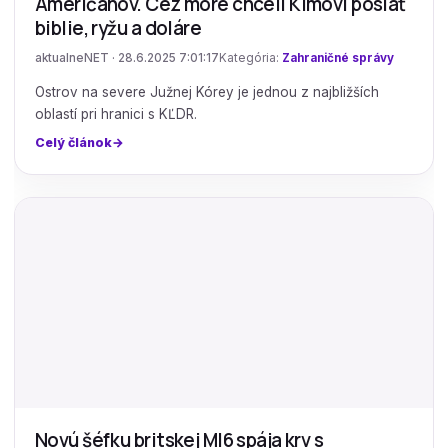
Američanov. Cez more chceli Kimovi poslať
biblie, ryžu a doláre
aktualneNET · 28.6.2025 7:01:17
Kategória:
Zahraničné správy
Ostrov na severe Južnej Kórey je jednou z najbližších
oblastí pri hranici s KĽDR.
Celý článok
Novú šéfku britskej MI6 spája krv s