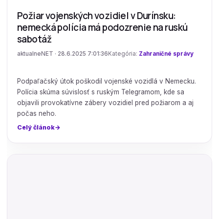
Požiar vojenských vozidiel v Durínsku:
nemecká polícia má podozrenie na ruskú
sabotáž
aktualneNET · 28.6.2025 7:01:36
Kategória:
Zahraničné správy
Podpaľačský útok poškodil vojenské vozidlá v Nemecku.
Polícia skúma súvislosť s ruským Telegramom, kde sa
objavili provokatívne zábery vozidiel pred požiarom a aj
počas neho.
Celý článok