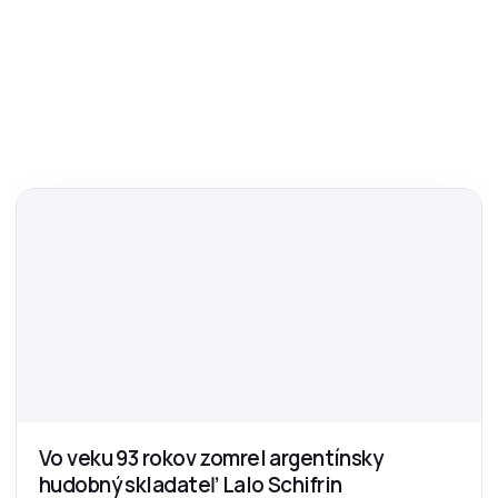
Vo veku 93 rokov zomrel argentínsky
hudobný skladateľ Lalo Schifrin