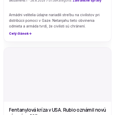
aktualneNET · 28.6.2025 7:01:35
Kategória:
Zahraničné správy
Armádni velitelia údajne nariadili streľbu na civilistov pri
distribúcii pomoci v Gaze. Netanjahu tieto obvinenia
odmieta a armáda tvrdí, že civilisti sú chránení.
Celý článok
Fentanylová kríza v USA. Rubio oznámil novú