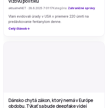
vízovú politiku
aktualneNET · 28.6.2025 7:01:17
Kategória:
Zahraničné správy
Vlani evidovali úrady v USA v priemere 220 úmrtí na
predávkovanie fentanylom denne.
Celý článok
Dánsko chytá zákon, ktorý nemá v Európe
obdobu. Týkať sa bude deepfake videí