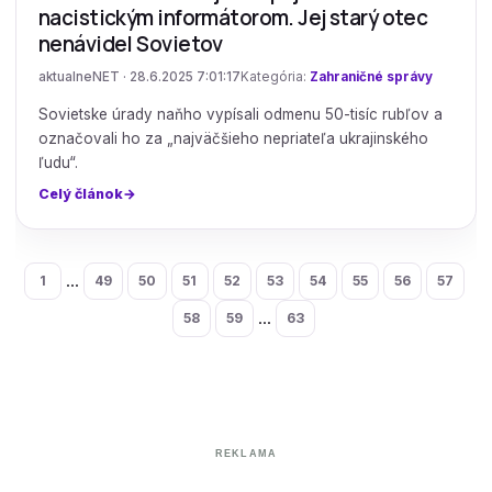
nacistickým informátorom. Jej starý otec
nenávidel Sovietov
aktualneNET · 28.6.2025 7:01:17
Kategória:
Zahraničné správy
Sovietske úrady naňho vypísali odmenu 50-tisíc rubľov a
označovali ho za „najväčšieho nepriateľa ukrajinského
ľudu“.
Celý článok
...
1
49
50
51
52
53
54
55
56
57
...
58
59
63
REKLAMA