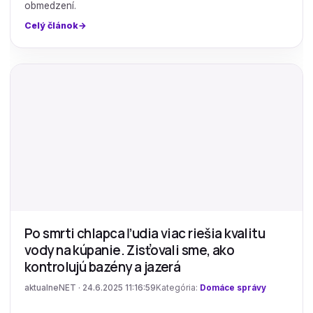
obmedzení.
Celý článok
Po smrti chlapca ľudia viac riešia kvalitu
vody na kúpanie. Zisťovali sme, ako
kontrolujú bazény a jazerá
aktualneNET · 24.6.2025 11:16:59
Kategória:
Domáce správy