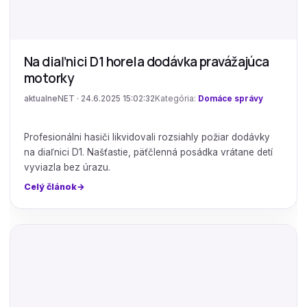
Na diaľnici D1 horela dodávka pravážajúca
motorky
aktualneNET · 24.6.2025 15:02:32
Kategória:
Domáce správy
Profesionálni hasiči likvidovali rozsiahly požiar dodávky
na diaľnici D1. Našťastie, päťčlenná posádka vrátane detí
vyviazla bez úrazu.
Celý článok