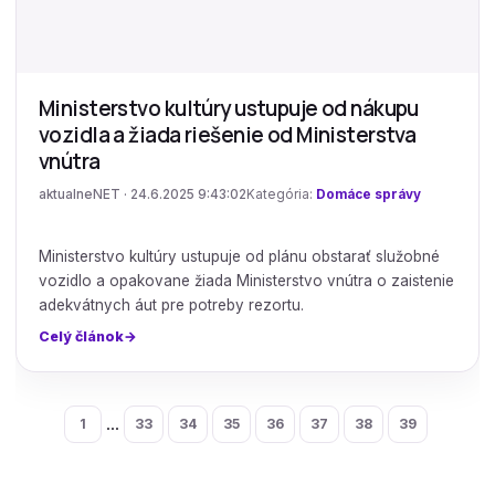
Ministerstvo kultúry ustupuje od nákupu
vozidla a žiada riešenie od Ministerstva
vnútra
aktualneNET · 24.6.2025 9:43:02
Kategória:
Domáce správy
Ministerstvo kultúry ustupuje od plánu obstarať služobné
vozidlo a opakovane žiada Ministerstvo vnútra o zaistenie
adekvátnych áut pre potreby rezortu.
Celý článok
...
1
33
34
35
36
37
38
39