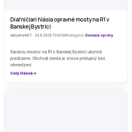
Diaľničiari hlásia opravné mosty na R1 v
Banskej Bystrici
aktualneNET · 24.6.2025 11:00:56
Kategória:
Domáce správy
Sanáciu mostov na R1 v Banskej Bystrici ukončili
predčasne. Obchvat mesta je znova prístupný bez
obmedzení.
Celý článok