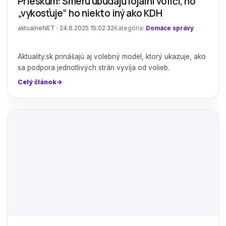
Prieskum: Smeru ubúdajú lojálni voliči, no
„vykosťuje“ ho niekto iný ako KDH
aktualneNET · 24.6.2025 15:02:32
Kategória:
Domáce správy
Aktuality.sk prinášajú aj volebný model, ktorý ukazuje, ako
sa podpora jednotlivých strán vyvíja od volieb.
Celý článok