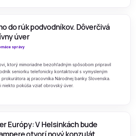
o do rúk podvodníkov. Dôverčivá
tívny úver
omáce správy
teľovi, ktorý mimoriadne bezohľadným spôsobom pripravil
vodník seniorku telefonicky kontaktoval s vymysleným
 prokurátora aj pracovníka Národnej banky Slovenska.
si niekto pokúša vziať obrovský úver.
ver Európy: V Helsinkách bude
Tampere otvorí nový konzulát