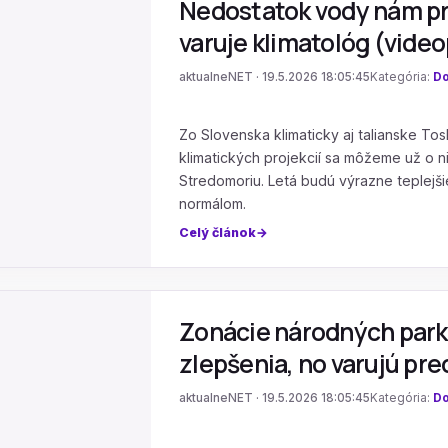
Nedostatok vody nám pri
varuje klimatológ (vide
aktualneNET · 19.5.2026 18:05:45
Kategória:
Do
Zo Slovenska klimaticky aj talianske T
klimatických projekcií sa môžeme už o
Stredomoriu. Letá budú výrazne teplejš
normálom.
Celý článok
Zonácie národných parkov
zlepšenia, no varujú pre
aktualneNET · 19.5.2026 18:05:45
Kategória:
Do