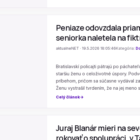
Peniaze odovzdala priam
seniorka naletela na fik
aktualneNET · 19.5.2026 18:05:46
Kategória:
D
Bratislavskí policajti pátrajú po pácha
staršiu ženu o celoživotné úspory. Pod
príbehom, pričom sa súčasne vydával za
Ženu vystrašil tvrdením, že na jej meno 
Celý článok
Juraj Blanár mieri na se
rokovať o spolupráci, v 