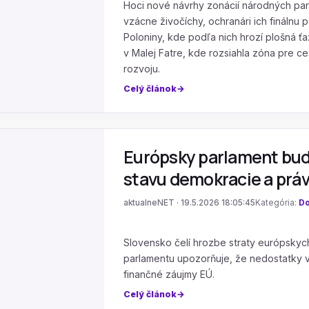
Hoci nové návrhy zonácií národných park
vzácne živočíchy, ochranári ich finálnu 
Poloniny, kde podľa nich hrozí plošná ť
v Malej Fatre, kde rozsiahla zóna pre 
rozvoju.
Celý článok
Európsky parlament bud
stavu demokracie a prá
aktualneNET · 19.5.2026 18:05:45
Kategória:
Do
Slovensko čelí hrozbe straty európskyc
parlamentu upozorňuje, že nedostatky v 
finančné záujmy EÚ.
Celý článok