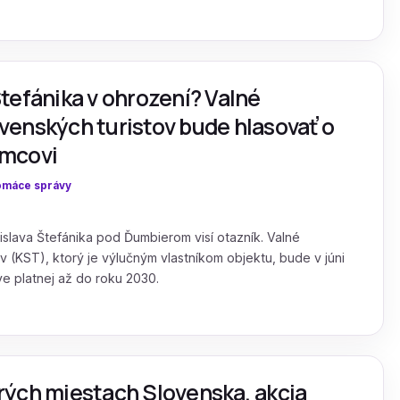
tefánika v ohrození? Valné
venských turistov bude hlasovať o
omcovi
máce správy
slava Štefánika pod Ďumbierom visí otazník. Valné
 (KST), ktorý je výlučným vlastníkom objektu, bude v júni
e platnej až do roku 2030.
rých miestach Slovenska, akcia