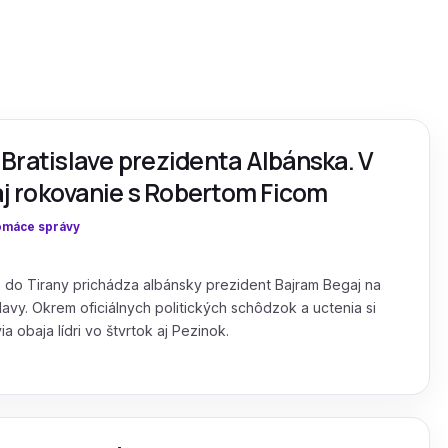
v Bratislave prezidenta Albánska. V
 aj rokovanie s Robertom Ficom
máce správy
o do Tirany prichádza albánsky prezident Bajram Begaj na
lavy. Okrem oficiálnych politických schôdzok a uctenia si
a obaja lídri vo štvrtok aj Pezinok.