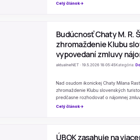
Celý článok
Budúcnosť Chaty M. R. Š
zhromaždenie Klubu slo
vypovedaní zmluvy náj
aktualneNET · 19.5.2026 18:05:45
Kategória:
Do
Nad osudom ikonickej Chaty Milana Rasti
zhromaždenie Klubu slovenských turistov
predčasne rozhodovať o nájomnej zmluv
Celý článok
ÚBOK zasahuje na viace