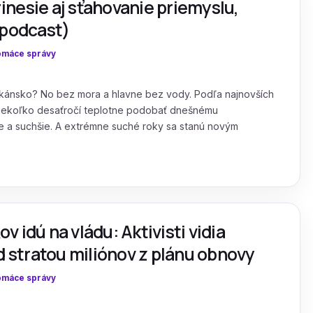
nesie aj sťahovanie priemyslu,
opodcast)
máce správy
oskánsko? No bez mora a hlavne bez vody. Podľa najnovších
 niekoľko desaťročí teplotne podobať dnešnému
ie a suchšie. A extrémne suché roky sa stanú novým
 idú na vládu: Aktivisti vidia
d stratou miliónov z plánu obnovy
máce správy