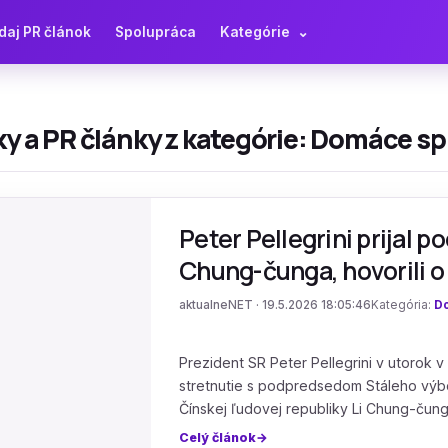
daj PR článok
Spolupráca
Kategórie
⌄
y a PR články z kategórie: Domáce sp
Peter Pellegrini prijal
Chung-čunga, hovorili o
aktualneNET · 19.5.2026 18:05:46
Kategória:
D
Prezident SR Peter Pellegrini v utorok v
stretnutie s podpredsedom Stáleho vý
Čínskej ľudovej republiky Li Chung-čun
Celý článok