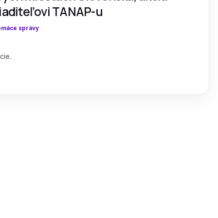
riaditeľovi TANAP-u
máce správy
cie.