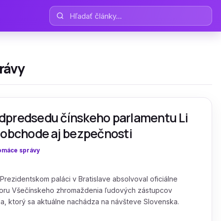
Hľadať články
rávy
 podpredsedu čínskeho parlamentu Li
 obchode aj bezpečnosti
omáce správy
 Prezidentskom paláci v Bratislave absolvoval oficiálne
boru Všečínskeho zhromaždenia ľudových zástupcov
ga, ktorý sa aktuálne nachádza na návšteve Slovenska.