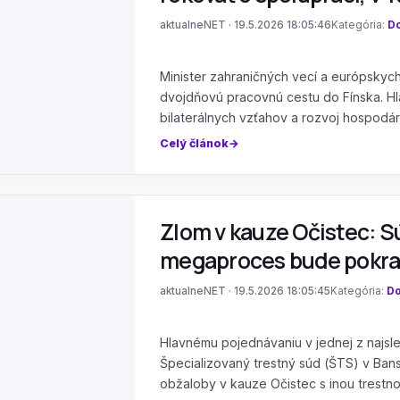
aktualneNET · 19.5.2026 18:05:46
Kategória:
D
Minister zahraničných vecí a európskych 
dvojdňovú pracovnú cestu do Fínska. Hla
bilaterálnych vzťahov a rozvoj hospodá
Celý článok
Zlom v kauze Očistec: Sú
megaproces bude pokrač
aktualneNET · 19.5.2026 18:05:45
Kategória:
Do
Hlavnému pojednávaniu v jednej z najsled
Špecializovaný trestný súd (ŠTS) v Bans
obžaloby v kauze Očistec s inou trest