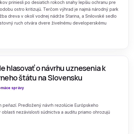
ov priniesli po desiatich rokoch snahy lepšiu ochranu pre
podobu ostro kritizujú. Terčom výhrad je najmä národný park
ažba dreva v okolí vodnej nádrže Starina, a Snilovské sedlo
cestovný ruch otvára dvere živelnému developerskému
e hlasovať o návrhu uznesenia k
vneho štátu na Slovensku
máce správy
h peňazí. Predložený návrh rezolúcie Európskeho
oblasti nezávislosti súdnictva a auditu priamo ohrozujú