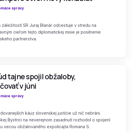
omáce správy
záležitostí SR Juraj Blanár odcestuje v stredu na
vným cieľom tejto diplomatickej misie je posilnenie
rskeho partnerstva.
d tajne spojil obžaloby,
ovať v júni
máce správy
ovanejších káuz slovenskej justície už nič nebráni.
kej Bystrici na neverejnom zasadnutí rozhodol o spojení
nou vecou obžalovaného expolicajta Romana S.