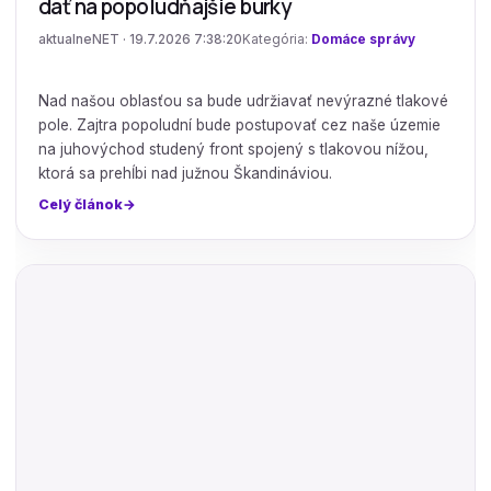
dať na popoludňajšie búrky
aktualneNET · 19.7.2026 7:38:20
Kategória:
Domáce správy
Nad našou oblasťou sa bude udržiavať nevýrazné tlakové
pole. Zajtra popoludní bude postupovať cez naše územie
na juhovýchod studený front spojený s tlakovou nížou,
ktorá sa prehĺbi nad južnou Škandináviou.
Celý článok