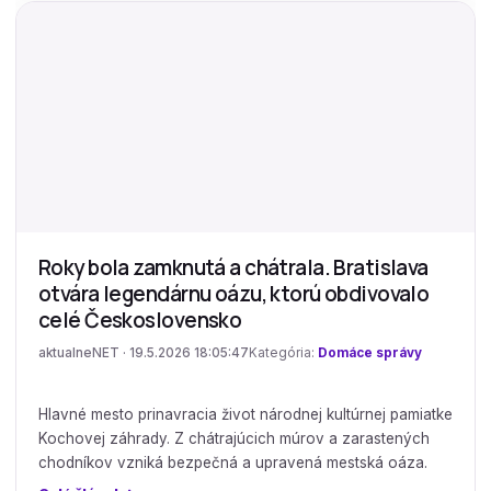
Roky bola zamknutá a chátrala. Bratislava
otvára legendárnu oázu, ktorú obdivovalo
celé Československo
aktualneNET · 19.5.2026 18:05:47
Kategória:
Domáce správy
Hlavné mesto prinavracia život národnej kultúrnej pamiatke
Kochovej záhrady. Z chátrajúcich múrov a zarastených
chodníkov vzniká bezpečná a upravená mestská oáza.