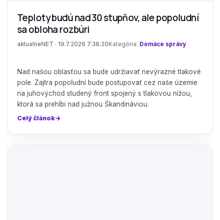
Teploty budú nad 30 stupňov, ale popoludní
sa obloha rozbúri
aktualneNET · 19.7.2026 7:38:20
Kategória:
Domáce správy
Nad našou oblasťou sa bude udržiavať nevýrazné tlakové
pole. Zajtra popoludní bude postupovať cez naše územie
na juhovýchod studený front spojený s tlakovou nížou,
ktorá sa prehĺbi nad južnou Škandináviou.
Celý článok