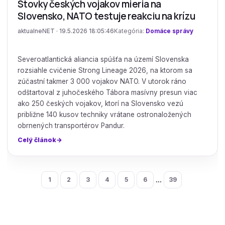
Stovky českých vojakov mieria na
Slovensko, NATO testuje reakciu na krízu
aktualneNET · 19.5.2026 18:05:46
Kategória:
Domáce správy
Severoatlantická aliancia spúšťa na území Slovenska
rozsiahle cvičenie Strong Lineage 2026, na ktorom sa
zúčastní takmer 3 000 vojakov NATO. V utorok ráno
odštartoval z juhočeského Tábora masívny presun viac
ako 250 českých vojakov, ktorí na Slovensko vezú
približne 140 kusov techniky vrátane ostronaložených
obrnených transportérov Pandur.
Celý článok
...
1
2
3
4
5
6
39