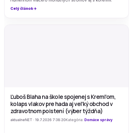
Humennom viacero mohutných stromov aj s koreňmi.
Celý článok
Ľuboš Blaha na škole spojenej s Kremľom,
kolaps vlakov pre hada aj veľký obchod v
zdravotnom poistení (výber týždňa)
aktualneNET · 19.7.2026 7:38:20
Kategória:
Domáce správy