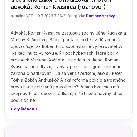
advokát Roman Kvasnica (rozhovor)
aktualneNET · 19.7.2026 7:38:21
Kategória:
Domáce správy
Advokát Roman Kvasnica zastupuje rodiny Jána Kuciaka a
Martiny Kušnírovej. Súd je podľa neho teraz dôslednejší.
Upozorňuje, že Robert Fico spochybňuje vyšetrovateľov,
iba keď mu to vyhovuje. Pri pochybeniach, ktoré boli v
prospech Mariana Kočnera, je podozrivo ticho. Roman
Kvasnica mu odkazuje, aby si pozrel paragraf Trestného
zákona o nadržovaní. Dá sa veriť svedkom, ako sú Peter
Tóth a Zoltán Andruskó? A aká reforma polície a trestného
práva bude potrebná po voľbách? Roman Kvasnica má
svoj návrh, ale opozícii odkazuje, že takéto návrhy chce
počuť od nej.
Celý článok