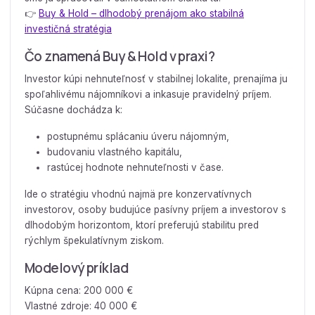
👉
Buy & Hold – dlhodobý prenájom ako stabilná
investičná stratégia
Čo znamená Buy & Hold v praxi?
Investor kúpi nehnuteľnosť v stabilnej lokalite, prenajíma ju
spoľahlivému nájomníkovi a inkasuje pravidelný príjem.
Súčasne dochádza k:
postupnému splácaniu úveru nájomným,
budovaniu vlastného kapitálu,
rastúcej hodnote nehnuteľnosti v čase.
Ide o stratégiu vhodnú najmä pre konzervatívnych
investorov, osoby budujúce pasívny príjem a investorov s
dlhodobým horizontom, ktorí preferujú stabilitu pred
rýchlym špekulatívnym ziskom.
Modelový príklad
Kúpna cena: 200 000 €
Vlastné zdroje: 40 000 €