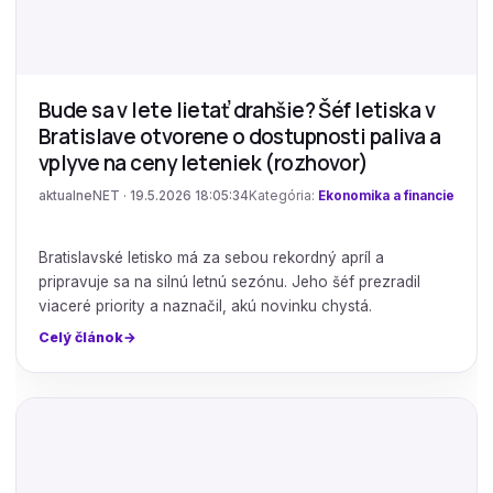
Bude sa v lete lietať drahšie? Šéf letiska v
Bratislave otvorene o dostupnosti paliva a
vplyve na ceny leteniek (rozhovor)
aktualneNET · 19.5.2026 18:05:34
Kategória:
Ekonomika a financie
Bratislavské letisko má za sebou rekordný apríl a
pripravuje sa na silnú letnú sezónu. Jeho šéf prezradil
viaceré priority a naznačil, akú novinku chystá.
Celý článok