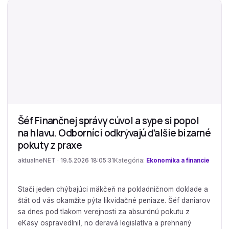
Šéf Finančnej správy cúvol a sype si popol
na hlavu. Odborníci odkrývajú ďalšie bizarné
pokuty z praxe
aktualneNET · 19.5.2026 18:05:31
Kategória:
Ekonomika a financie
Stačí jeden chýbajúci mäkčeň na pokladničnom doklade a
štát od vás okamžite pýta likvidačné peniaze. Šéf daniarov
sa dnes pod tlakom verejnosti za absurdnú pokutu z
eKasy ospravedlnil, no deravá legislatíva a prehnaný