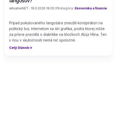
langošov?
aktualneNET · 19.5.2026 18:05:31
Kategória:
Ekonomika a financie
Prípad pokutovaného langošára zneužili konšpirátori na
politický boj. Internetom sa šíri grafika, podľa ktorej môže
za prísne pravidlá o diakritike na bločkoch Alojz Hlina. Ten
s ňou v skutočnosti nemá nič spoločné.
Celý článok