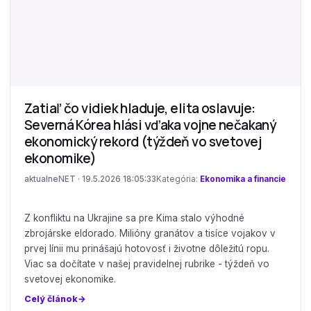
Zatiaľ čo vidiek hladuje, elita oslavuje:
Severná Kórea hlási vďaka vojne nečakaný
ekonomický rekord (týždeň vo svetovej
ekonomike)
aktualneNET · 19.5.2026 18:05:33
Kategória:
Ekonomika a financie
Z konfliktu na Ukrajine sa pre Kima stalo výhodné
zbrojárske eldorado. Milióny granátov a tisíce vojakov v
prvej línii mu prinášajú hotovosť i životne dôležitú ropu.
Viac sa dočítate v našej pravidelnej rubrike - týždeň vo
svetovej ekonomike.
Celý článok