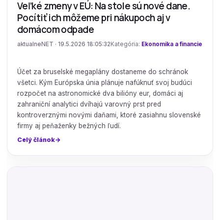
Veľké zmeny v EÚ: Na stole sú nové dane.
Pocítiť ich môžeme pri nákupoch aj v
domácom odpade
aktualneNET · 19.5.2026 18:05:32
Kategória:
Ekonomika a financie
Účet za bruselské megaplány dostaneme do schránok
všetci. Kým Európska únia plánuje nafúknuť svoj budúci
rozpočet na astronomické dva bilióny eur, domáci aj
zahraniční analytici dvíhajú varovný prst pred
kontroverznými novými daňami, ktoré zasiahnu slovenské
firmy aj peňaženky bežných ľudí.
Celý článok