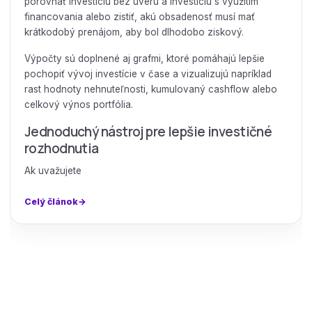
porovnať investíciu bez úveru a investíciu s využitím
financovania alebo zistiť, akú obsadenosť musí mať
krátkodobý prenájom, aby bol dlhodobo ziskový.
Výpočty sú doplnené aj grafmi, ktoré pomáhajú lepšie
pochopiť vývoj investície v čase a vizualizujú napríklad
rast hodnoty nehnuteľnosti, kumulovaný cashflow alebo
celkový výnos portfólia.
Jednoduchý nástroj pre lepšie investičné
rozhodnutia
Ak uvažujete
Celý článok