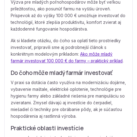
Výzva pre mladých poľnohospodárov môže byť veľkou
príležitosťou, ako posunúť farmu na vyššiu úroveň.
Príspevok až do výšky 100 000 € umožňuje investovať do
technológií, ktoré zlepšia produktivitu, komfort zvierat aj
každodenné fungovanie hospodárstva.
Ak si kladiete otázku, do čoho sa oplatí tieto prostriedky
investovať, pripravili sme aj podrobnejší článok s
konkrétnym modelovým príkladom:
Ako môže mladý
farmár investovať 100 000 € do farmy – praktický príklad
.
Do čoho môže mladý farmár investovať
V praxi sa dotácia často využíva na modernizáciu dojárne,
vybavenie maštale, elektrické oplotenie, technológie pre
hygienu farmy alebo základné riešenia pre manipuláciu so
zvieratami. Zmysel dávajú aj investície do čerpadiel,
miešadiel či techniky pre obrábanie pôdy, ak je súčasťou
hospodárenia aj rastlinná výroba.
Praktické oblasti investície