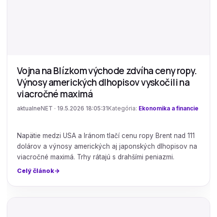
Vojna na Blízkom východe zdvíha ceny ropy.
Výnosy amerických dlhopisov vyskočili na
viacročné maximá
aktualneNET · 19.5.2026 18:05:31
Kategória:
Ekonomika a financie
Napätie medzi USA a Iránom tlačí cenu ropy Brent nad 111
dolárov a výnosy amerických aj japonských dlhopisov na
viacročné maximá. Trhy rátajú s drahšími peniazmi.
Celý článok