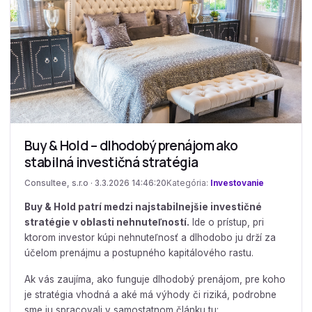
Buy & Hold – dlhodobý prenájom ako
stabilná investičná stratégia
Consultee, s.r.o · 3.3.2026 14:46:20
Kategória:
Investovanie
Buy & Hold patrí medzi najstabilnejšie investičné
stratégie v oblasti nehnuteľností.
Ide o prístup, pri
ktorom investor kúpi nehnuteľnosť a dlhodobo ju drží za
účelom prenájmu a postupného kapitálového rastu.
Ak vás zaujíma, ako funguje dlhodobý prenájom, pre koho
je stratégia vhodná a aké má výhody či riziká, podrobne
sme ju spracovali v samostatnom článku tu: