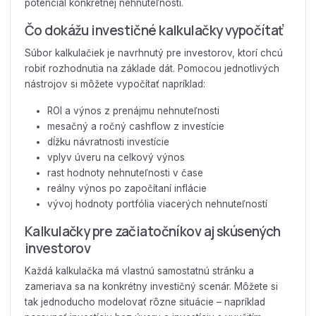
potenciál konkrétnej nehnuteľnosti.
Čo dokážu investičné kalkulačky vypočítať
Súbor kalkulačiek je navrhnutý pre investorov, ktorí chcú
robiť rozhodnutia na základe dát. Pomocou jednotlivých
nástrojov si môžete vypočítať napríklad:
ROI a výnos z prenájmu nehnuteľnosti
mesačný a ročný cashflow z investície
dĺžku návratnosti investície
vplyv úveru na celkový výnos
rast hodnoty nehnuteľnosti v čase
reálny výnos po započítaní inflácie
vývoj hodnoty portfólia viacerých nehnuteľností
Kalkulačky pre začiatočníkov aj skúsených
investorov
Každá kalkulačka má vlastnú samostatnú stránku a
zameriava sa na konkrétny investičný scenár. Môžete si
tak jednoducho modelovať rôzne situácie – napríklad