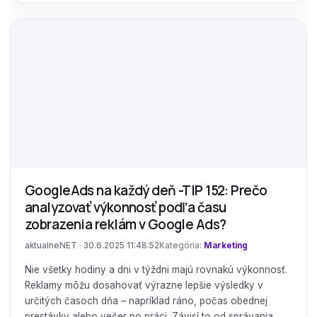
GoogleAds na každý deň -TIP 152: Prečo
analyzovať výkonnosť podľa času
zobrazenia reklám v Google Ads?
aktualneNET · 30.6.2025 11:48:52
Kategória:
Marketing
Nie všetky hodiny a dni v týždni majú rovnakú výkonnosť.
Reklamy môžu dosahovať výrazne lepšie výsledky v
určitých časoch dňa – napríklad ráno, počas obednej
prestávky alebo večer po práci. Závisí to od správania