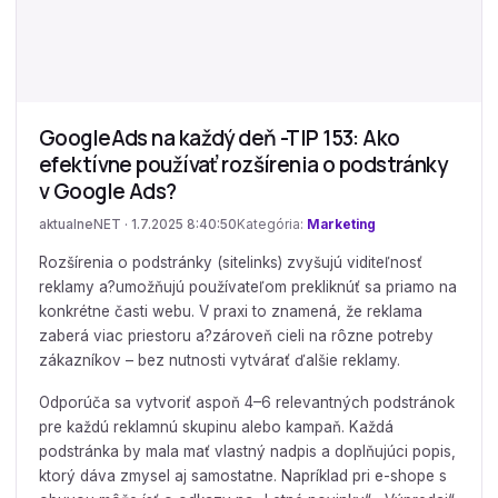
GoogleAds na každý deň -TIP 153: Ako
efektívne používať rozšírenia o podstránky
v Google Ads?
aktualneNET · 1.7.2025 8:40:50
Kategória:
Marketing
Rozšírenia o podstránky (sitelinks) zvyšujú viditeľnosť
reklamy a?umožňujú používateľom prekliknúť sa priamo na
konkrétne časti webu. V praxi to znamená, že reklama
zaberá viac priestoru a?zároveň cieli na rôzne potreby
zákazníkov – bez nutnosti vytvárať ďalšie reklamy.
Odporúča sa vytvoriť aspoň 4–6 relevantných podstránok
pre každú reklamnú skupinu alebo kampaň. Každá
podstránka by mala mať vlastný nadpis a doplňujúci popis,
ktorý dáva zmysel aj samostatne. Napríklad pri e-shope s