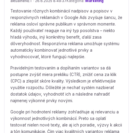
aktualneNET · 26.6.2025 8:49:37
Kategória:
Marketing
Testovanie rôznych kombinácií nadpisov a popisov v
responzívnych reklamách v Google Ads zvyšuje šancu, že
reklama osloví správne publikum v správnom momente.
Každý používateľ reaguje na iný typ posolstva – niekto
hľadá výhodu, iný konkrétny benefit, ďalší zasa
dôveryhodnosť. Responzívna reklama umožňuje systému
automaticky kombinovať jednotlivé prvky a
vyhodnocovať, ktoré fungujú najlepšie.
Pravidelným testovaním a dopĺňaním variantov sa dá
postupne zvýšiť miera prekliku (CTR), znížiť cena za klik
(CPC) a zlepšiť skóre kvality. Výsledkom je efektívnejšie
využitie rozpočtu. Dôležité je nechať systém nazbierať
dostatok údajov, vyhodnotiť ich a následne nahradiť
najmenej výkonné prvky novými.
Google pri hodnotení reklamy zohľadňuje aj relevanciu a
výkonnosť jednotlivých kombinácií. Preto sa oplatí
testovať nielen nové texty, ale aj ich poradie, výzvy k akcii
a tón komunikácie. Čím viac kvalitných variantov reklama