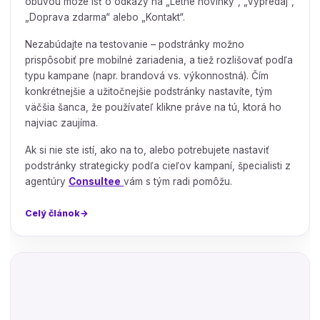
obuvou môže ísť o odkazy na „Letné novinky“, „Výpredaj“,
„Doprava zdarma“ alebo „Kontakt“.
Nezabúdajte na testovanie – podstránky možno
prispôsobiť pre mobilné zariadenia, a tiež rozlišovať podľa
typu kampane (napr. brandová vs. výkonnostná). Čím
konkrétnejšie a užitočnejšie podstránky nastavíte, tým
väčšia šanca, že používateľ klikne práve na tú, ktorá ho
najviac zaujíma.
Ak si nie ste istí, ako na to, alebo potrebujete nastaviť
podstránky strategicky podľa cieľov kampaní, špecialisti z
agentúry
Consultee
vám s tým radi pomôžu.
Celý článok