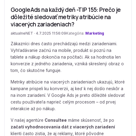
GoogleAds na každý deň -TIP 155: Prečo je
dôležité sledovať metriky atribúcie na
viacerých zariadeniach?
aktualneNET · 4.7.2025 11:56:09
Kategória:
Marketing
Zákazníci dnes často prechádzajú medzi zariadeniami.
Vyhľadávanie začnú na mobile, produkt si pozrú na
tablete a nákup dokončia na počítači. Ak sa hodnotia len
konverzie z jedného zariadenia, vzniká skreslený obraz o
tom, čo skutočne funguje.
Metriky atribúcie na viacerých zariadeniach ukazujú, ktoré
kampane prispeli ku konverzii, aj keď k nej došlo neskôr a
na inom zariadení. V Google Ads je preto dôležité sledovať
cestu používateľa naprieč celým procesom – od prvej
interakcie až po nákup.
V našej agentúre
Consultee
máme skúsenosť, že po
začatí vyhodnocovania dát z viacerých zariadení
klienti často zistia, že aj reklamy, ktoré pôvodne