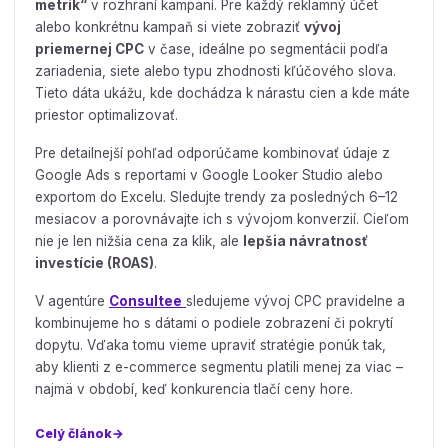
metrík“
v rozhraní kampaní. Pre každý reklamný účet
alebo konkrétnu kampaň si viete zobraziť
vývoj
priemernej CPC
v čase, ideálne po segmentácii podľa
zariadenia, siete alebo typu zhodnosti kľúčového slova.
Tieto dáta ukážu, kde dochádza k nárastu cien a kde máte
priestor optimalizovať.
Pre detailnejší pohľad odporúčame kombinovať údaje z
Google Ads s reportami v Google Looker Studio alebo
exportom do Excelu. Sledujte trendy za posledných 6–12
mesiacov a porovnávajte ich s vývojom konverzií. Cieľom
nie je len nižšia cena za klik, ale
lepšia návratnosť
investície (ROAS)
.
V agentúre
Consultee
sledujeme vývoj CPC pravidelne a
kombinujeme ho s dátami o podiele zobrazení či pokrytí
dopytu. Vďaka tomu vieme upraviť stratégie ponúk tak,
aby klienti z e-commerce segmentu platili menej za viac –
najmä v období, keď konkurencia tlačí ceny hore.
Celý článok