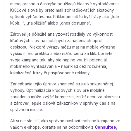
menej presne a častejšie používajú hlasové vyhľadávanie.
Kľúčové slová by preto mali zohľadňovať ich skutočný
spôsob vyhľadávania. Príkladom môžu byť frázy ako „kde
kúpiť…“, „najbližšie“ alebo „dnes dostupné“.
Zároveň je dôležité analyzovať rozdiely vo výkonnosti
kľúčových slov na mobilných zariadeniach oproti
desktopu. Niektoré výrazy môžu mať na mobile výrazne
vyššiu mieru prekliku alebo nižšiu cenu za klik. Upravte
svoje kampane tak, aby ste naplno využili potenciál
mobilného vyhľadávania – napríklad cez rozšírenia,
lokalizačné frázy či prispôsobené reklamy.
Zanedbanie tejto úpravy znamená stratu konkurenčnej
výhody. Optimalizácia kľúčových slov pre mobilné
zariadenia môže zvýšiť konverzie, znížiť cenu za akvizíciu
a zároveň lepšie osloviť zákazníkov v správny čas a na
správnom mieste.
Ak si nie ste istí, ako správne nastaviť mobilné kampane vo
vašom e-shope, obráťte sa na odborníkov z
Consultee
,