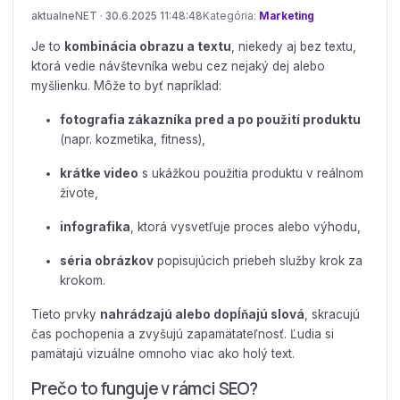
aktualneNET · 30.6.2025 11:48:48
Kategória:
Marketing
Je to
kombinácia obrazu a textu
, niekedy aj bez textu,
ktorá vedie návštevníka webu cez nejaký dej alebo
myšlienku. Môže to byť napríklad:
fotografia zákazníka pred a po použití produktu
(napr. kozmetika, fitness),
krátke video
s ukážkou použitia produktu v reálnom
živote,
infografika
, ktorá vysvetľuje proces alebo výhodu,
séria obrázkov
popisujúcich priebeh služby krok za
krokom.
Tieto prvky
nahrádzajú alebo dopĺňajú slová
, skracujú
čas pochopenia a zvyšujú zapamätateľnosť. Ľudia si
pamätajú vizuálne omnoho viac ako holý text.
Prečo to funguje v rámci SEO?