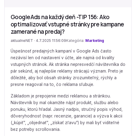
GoogleAds na každý deň -TIP 156: Ako
optimalizovať vstupné stránky pre kampane
zamerané na predaj?
aktualneNET · 4.7.2025 11:56:09
Kategória:
Marketing
Úspešnosť predajných kampaní v Google Ads často
nezávisí len od nastavení v účte, ale najmä od kvality
vstupných stránok. Ak stránka nepresvedčí návštevníka do
pár sekúnd, aj najlepšie reklamy strácajú význam. Preto je
dôležité, aby bol obsah stránky zrozumiteľný, rýchly a
presne reagoval na to, čo reklama sľubuje.
Základom je prepojenie medzi reklamou a stránkou.
Návštevník by mal okamžite nájsť produkt, službu alebo
ponuku, ktorú hľadal. Jasný nadpis, stručný popis výhod,
dôveryhodnosť (napr. recenzie, garancie) a výzva k akcii
(„kúpiť“, „objednať“, „získať zľavu“) by mali byť viditeľné
bez potreby scrollovania.