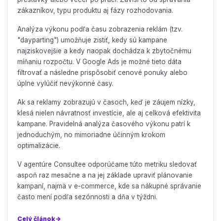
zákazníkov, typu produktu aj fázy rozhodovania.
Analýza výkonu podľa času zobrazenia reklám (tzv.
"dayparting") umožňuje zistiť, kedy sú kampane
najziskovejšie a kedy naopak dochádza k zbytočnému
míňaniu rozpočtu. V Google Ads je možné tieto dáta
filtrovať a následne prispôsobiť cenové ponuky alebo
úplne vylúčiť nevýkonné časy.
Ak sa reklamy zobrazujú v časoch, keď je záujem nízky,
klesá nielen návratnosť investície, ale aj celková efektivita
kampane. Pravidelná analýza časového výkonu patrí k
jednoduchým, no mimoriadne účinným krokom
optimalizácie.
V agentúre Consultee odporúčame túto metriku sledovať
aspoň raz mesačne a na jej základe upraviť plánovanie
kampaní, najmä v e-commerce, kde sa nákupné správanie
často mení podľa sezónnosti a dňa v týždni.
Celý článok