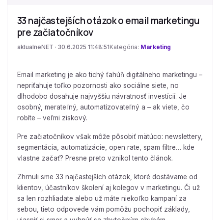
33 najčastejších otázok o email marketingu
pre začiatočníkov
aktualneNET · 30.6.2025 11:48:51
Kategória:
Marketing
Email marketing je ako tichý ťahúň digitálneho marketingu –
nepriťahuje toľko pozornosti ako sociálne siete, no
dlhodobo dosahuje najvyššiu návratnosť investícií. Je
osobný, merateľný, automatizovateľný a – ak viete, čo
robíte – veľmi ziskový.
Pre začiatočníkov však môže pôsobiť mätúco: newslettery,
segmentácia, automatizácie, open rate, spam filtre… kde
vlastne začať? Presne preto vznikol tento článok.
Zhrnuli sme 33 najčastejších otázok, ktoré dostávame od
klientov, účastníkov školení aj kolegov v marketingu. Či už
sa len rozhliadate alebo už máte niekoľko kampaní za
sebou, tieto odpovede vám pomôžu pochopiť základy,