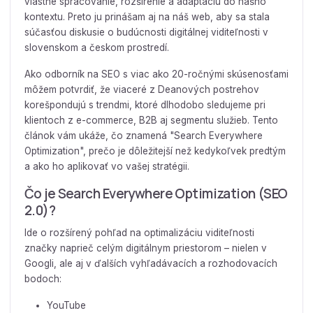
vlastné spracovanie, rozšírenie a adaptáciu do nášho
kontextu. Preto ju prinášam aj na náš web, aby sa stala
súčasťou diskusie o budúcnosti digitálnej viditeľnosti v
slovenskom a českom prostredí.
Ako odborník na SEO s viac ako 20-ročnými skúsenosťami
môžem potvrdiť, že viaceré z Deanových postrehov
korešpondujú s trendmi, ktoré dlhodobo sledujeme pri
klientoch z e-commerce, B2B aj segmentu služieb. Tento
článok vám ukáže, čo znamená "Search Everywhere
Optimization", prečo je dôležitejší než kedykoľvek predtým
a ako ho aplikovať vo vašej stratégii.
Čo je Search Everywhere Optimization (SEO
2.0)?
Ide o rozšírený pohľad na optimalizáciu viditeľnosti
značky naprieč celým digitálnym priestorom – nielen v
Googli, ale aj v ďalších vyhľadávacích a rozhodovacích
bodoch:
YouTube