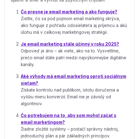
ujasniť si smer a vyhnúť sa zbytočným chybám.
Čo presne je email marketing a ako funguje?
Zistíte, čo sa pod pojmom email marketing skrýva,
ako funguje z pohľadu odosielateľa aj príjemcu a akú
úlohu má v celkovej marketingovej stratégii.
Je email marketing stále účinný v roku 2025?
Odpoveď je áno – ak viete, ako na to. Vysvetlíme,
prečo email stále patrí medzi najvýkonnejšie digitálne
kanály.
Aké výhody má email marketing oproti sociálnym
sieťam?
Získate kontrolu nad publikom, istotu doručenia a
vyššiu mieru konverzií. Email nie je závislý od
algoritmov.
Čo potrebujem na to, aby som mohol začať s
email marketingom?
Žiadne zložité systémy – postačí správny nástroj,
jednoduchý plán a pár základných princípov.