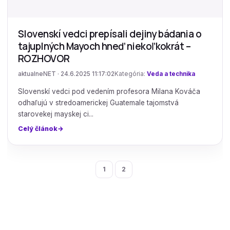
Slovenskí vedci prepísali dejiny bádania o
tajuplných Mayoch hneď niekoľkokrát –
ROZHOVOR
aktualneNET · 24.6.2025 11:17:02
Kategória:
Veda a technika
Slovenskí vedci pod vedením profesora Milana Kováča
odhaľujú v stredoamerickej Guatemale tajomstvá
starovekej mayskej ci...
Celý článok
1
2