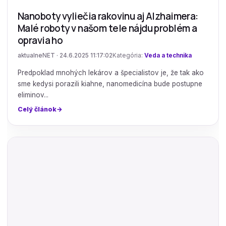
Nanoboty vyliečia rakovinu aj Alzhaimera:
Malé roboty v našom tele nájdu problém a
opravia ho
aktualneNET · 24.6.2025 11:17:02
Kategória:
Veda a technika
Predpoklad mnohých lekárov a špecialistov je, že tak ako
sme kedysi porazili kiahne, nanomedicína bude postupne
eliminov...
Celý článok