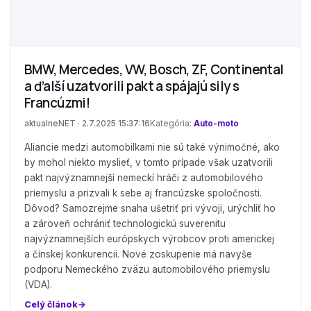
BMW, Mercedes, VW, Bosch, ZF, Continental
a ďalší uzatvorili pakt a spájajú sily s
Francúzmi!
aktualneNET · 2.7.2025 15:37:16
Kategória:
Auto-moto
Aliancie medzi automobilkami nie sú také výnimočné, ako
by mohol niekto myslieť, v tomto prípade však uzatvorili
pakt najvýznamnejší nemeckí hráči z automobilového
priemyslu a prizvali k sebe aj francúzske spoločnosti.
Dôvod? Samozrejme snaha ušetriť pri vývoji, urýchliť ho
a zároveň ochrániť technologickú suverenitu
najvýznamnejších európskych výrobcov proti americkej
a čínskej konkurencii. Nové zoskupenie má navyše
podporu Nemeckého zväzu automobilového priemyslu
(VDA).
Celý článok