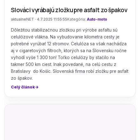
Slováci vyrábajú zložku pre asfalt zo špakov
aktualneNET · 4.7.2025 11:55:55
Kategória:
Auto-moto
Dôležitou stabilizačnou zložkou pri výrobe asfaltu sú
celulózové vlákna. Na vybudovanie kilometra cesty je
potrebné vyrúbať 12 stromov. Celulóza sa však nachádza
aj v cigaretových filtroch, ktorých sa na Slovensku ročne
vyhodí vyše 1 300 ton! Toľko celulózy by stačilo na
takmer 500 km ciest. Inak povedané, na celú cestu z
Bratislavy do Košíc. Slovenská firma robí zložku pre asfalt
zo špakov.
Celý článok