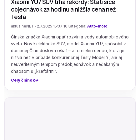
Xiaomi YU7 SUV trhá rekordy: Státisíce
objednávok za hodinu a nižšia cena než
Tesla
aktualneNET · 2.7.2025 15:37:16
Kategória:
Auto-moto
Čínska značka Xiaomi opäť rozvírila vody automobilového
sveta. Nové elektrické SUV, model Xiaomi YU7, spôsobil v
domácej Číne doslova ošiaľ – a to nielen cenou, ktorá je
nižšia než v prípade konkurenčnej Tesly Model Y, ale aj
neuveriteľným tempom predobjednávok a nečakaným
chaosom s „kšeftármi“.
Celý článok