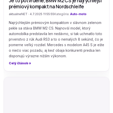
Je to potvrdené, BMW M2 CS je najrýchlejší
prémiový kompakt na Nordschleife
aktualneNET · 4.7.2025 11:55:55
Kategória:
Auto-moto
Najrýchlejším prémiovým kompaktom v slávnom zelenom
pekle sa stáva BMW M2 CS. Najnovší model, ktorý
automobilka predstavila len nedávno, si tak uchmatlo toto
prvenstvo z rúk Audi RS3 a to o nemalých 8 sekúnd, čo je
pomerne veľký rozdiel. Mercedes s modelom A45 S je ešte
o niečo viac pozadu, aj keď obaja konkurenti predsa len
disponujú výrazne nižším výkonom.
Celý článok