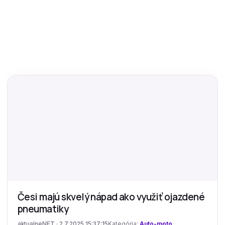
Česi majú skvelý nápad ako využiť ojazdené
pneumatiky
aktualneNET · 2.7.2025 15:37:15
Kategória:
Auto-moto