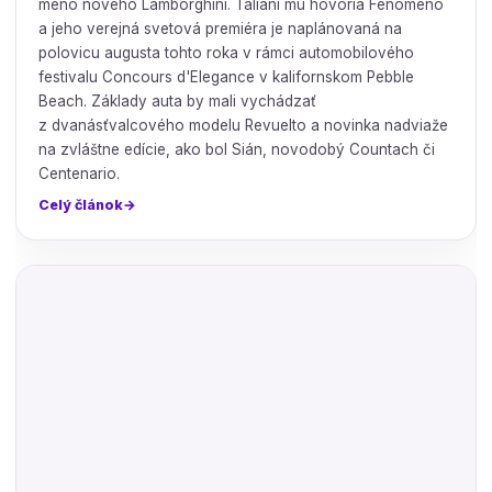
meno nového Lamborghini. Taliani mu hovoria Fenomeno
a jeho verejná svetová premiéra je naplánovaná na
polovicu augusta tohto roka v rámci automobilového
festivalu Concours d'Elegance v kalifornskom Pebble
Beach. Základy auta by mali vychádzať
z dvanásťvalcového modelu Revuelto a novinka nadviaže
na zvláštne edície, ako bol Sián, novodobý Countach či
Centenario.
Celý článok