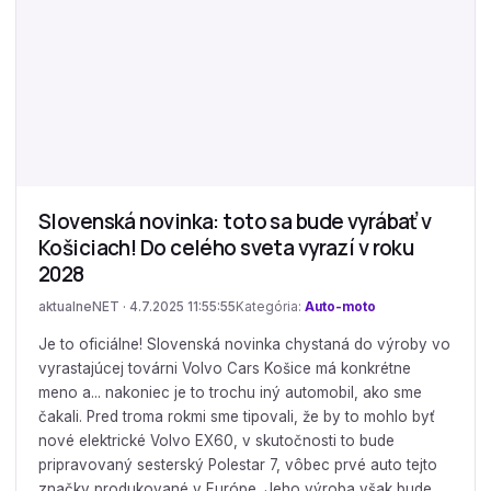
Slovenská novinka: toto sa bude vyrábať v
Košiciach! Do celého sveta vyrazí v roku
2028
aktualneNET · 4.7.2025 11:55:55
Kategória:
Auto-moto
Je to oficiálne! Slovenská novinka chystaná do výroby vo
vyrastajúcej továrni Volvo Cars Košice má konkrétne
meno a... nakoniec je to trochu iný automobil, ako sme
čakali. Pred troma rokmi sme tipovali, že by to mohlo byť
nové elektrické Volvo EX60, v skutočnosti to bude
pripravovaný sesterský Polestar 7, vôbec prvé auto tejto
značky produkované v Európe. Jeho výroba však bude