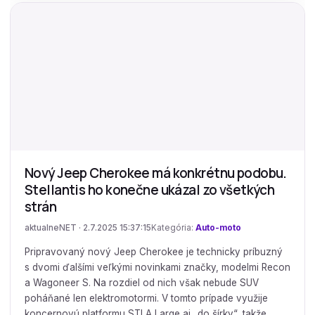
Nový Jeep Cherokee má konkrétnu podobu.
Stellantis ho konečne ukázal zo všetkých
strán
aktualneNET · 2.7.2025 15:37:15
Kategória:
Auto-moto
Pripravovaný nový Jeep Cherokee je technicky príbuzný
s dvomi ďalšími veľkými novinkami značky, modelmi Recon
a Wagoneer S. Na rozdiel od nich však nebude SUV
poháňané len elektromotormi. V tomto prípade využije
koncernovú platformu STLA Large aj „do šírky“, takže