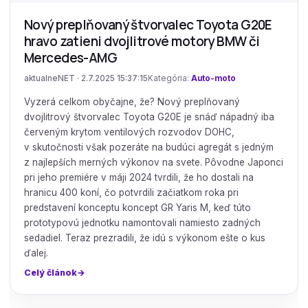
Nový preplňovaný štvorvalec Toyota G20E
hravo zatieni dvojlitrové motory BMW či
Mercedes-AMG
aktualneNET · 2.7.2025 15:37:15
Kategória:
Auto-moto
Vyzerá celkom obyčajne, že? Nový preplňovaný
dvojlitrový štvorvalec Toyota G20E je snáď nápadný iba
červeným krytom ventilových rozvodov DOHC,
v skutočnosti však pozeráte na budúci agregát s jedným
z najlepších merných výkonov na svete. Pôvodne Japonci
pri jeho premiére v máji 2024 tvrdili, že ho dostali na
hranicu 400 koní, čo potvrdili začiatkom roka pri
predstavení konceptu koncept GR Yaris M, keď túto
prototypovú jednotku namontovali namiesto zadných
sedadiel. Teraz prezradili, že idú s výkonom ešte o kus
ďalej.
Celý článok