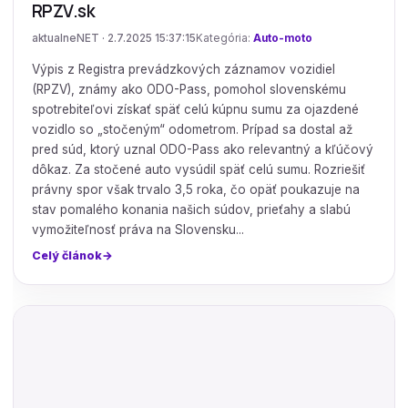
RPZV.sk
aktualneNET · 2.7.2025 15:37:15
Kategória:
Auto-moto
Výpis z Registra prevádzkových záznamov vozidiel
(RPZV), známy ako ODO-Pass, pomohol slovenskému
spotrebiteľovi získať späť celú kúpnu sumu za ojazdené
vozidlo so „stočeným“ odometrom. Prípad sa dostal až
pred súd, ktorý uznal ODO-Pass ako relevantný a kľúčový
dôkaz. Za stočené auto vysúdil späť celú sumu. Rozriešiť
právny spor však trvalo 3,5 roka, čo opäť poukazuje na
stav pomalého konania našich súdov, prieťahy a slabú
vymožiteľnosť práva na Slovensku...
Celý článok