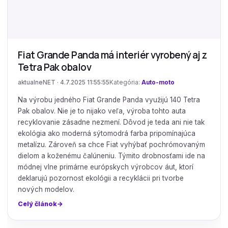
Fiat Grande Panda má interiér vyrobený aj z
Tetra Pak obalov
aktualneNET · 4.7.2025 11:55:55
Kategória:
Auto-moto
Na výrobu jedného Fiat Grande Panda využijú 140 Tetra
Pak obalov. Nie je to nijako veľa, výroba tohto auta
recyklovanie zásadne nezmení. Dôvod je teda ani nie tak
ekológia ako moderná sýtomodrá farba pripomínajúca
metalízu. Zároveň sa chce Fiat vyhýbať pochrómovaným
dielom a koženému čalúneniu. Týmito drobnosťami ide na
módnej vlne primárne európskych výrobcov áut, ktorí
deklarujú pozornost ekológii a recyklácii pri tvorbe
nových modelov.
Celý článok