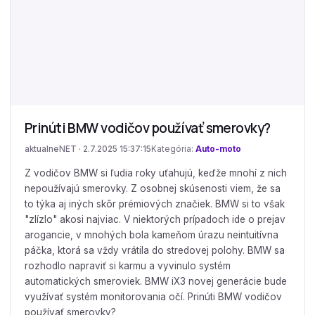
Prinúti BMW vodičov používať smerovky?
aktualneNET · 2.7.2025 15:37:15
Kategória:
Auto-moto
Z vodičov BMW si ľudia roky uťahujú, keďže mnohí z nich
nepoužívajú smerovky. Z osobnej skúsenosti viem, že sa
to týka aj iných skôr prémiových značiek. BMW si to však
"zlízlo" akosi najviac. V niektorých prípadoch ide o prejav
arogancie, v mnohých bola kameňom úrazu neintuitívna
páčka, ktorá sa vždy vrátila do stredovej polohy. BMW sa
rozhodlo napraviť si karmu a vyvinulo systém
automatických smeroviek. BMW iX3 novej generácie bude
využívať systém monitorovania očí. Prinúti BMW vodičov
používať smerovky?