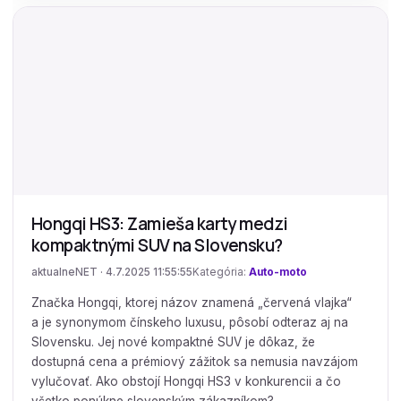
Hongqi HS3: Zamieša karty medzi
kompaktnými SUV na Slovensku?
aktualneNET · 4.7.2025 11:55:55
Kategória:
Auto-moto
Značka Hongqi, ktorej názov znamená „červená vlajka“
a je synonymom čínskeho luxusu, pôsobí odteraz aj na
Slovensku. Jej nové kompaktné SUV je dôkaz, že
dostupná cena a prémiový zážitok sa nemusia navzájom
vylučovať. Ako obstojí Hongqi HS3 v konkurencii a čo