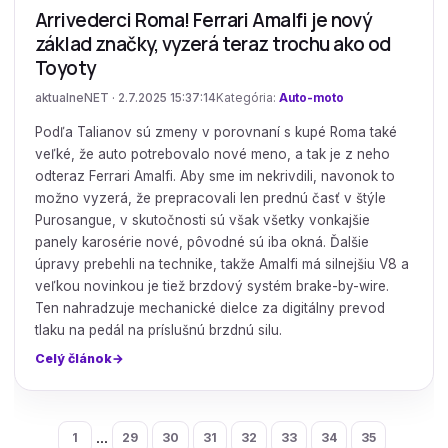
Arrivederci Roma! Ferrari Amalfi je nový
základ značky, vyzerá teraz trochu ako od
Toyoty
aktualneNET · 2.7.2025 15:37:14
Kategória:
Auto-moto
Podľa Talianov sú zmeny v porovnaní s kupé Roma také
veľké, že auto potrebovalo nové meno, a tak je z neho
odteraz Ferrari Amalfi. Aby sme im nekrivdili, navonok to
možno vyzerá, že prepracovali len prednú časť v štýle
Purosangue, v skutočnosti sú však všetky vonkajšie
panely karosérie nové, pôvodné sú iba okná. Ďalšie
úpravy prebehli na technike, takže Amalfi má silnejšiu V8 a
veľkou novinkou je tiež brzdový systém brake-by-wire.
Ten nahradzuje mechanické dielce za digitálny prevod
tlaku na pedál na príslušnú brzdnú silu.
Celý článok
...
1
29
30
31
32
33
34
35