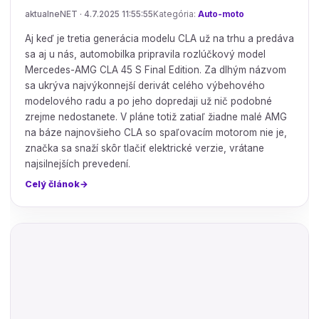
aktualneNET · 4.7.2025 11:55:55
Kategória:
Auto-moto
Aj keď je tretia generácia modelu CLA už na trhu a predáva
sa aj u nás, automobilka pripravila rozlúčkový model
Mercedes-AMG CLA 45 S Final Edition. Za dlhým názvom
sa ukrýva najvýkonnejší derivát celého výbehového
modelového radu a po jeho dopredaji už nič podobné
zrejme nedostanete. V pláne totiž zatiaľ žiadne malé AMG
na báze najnovšieho CLA so spaľovacím motorom nie je,
značka sa snaží skôr tlačiť elektrické verzie, vrátane
najsilnejších prevedení.
Celý článok