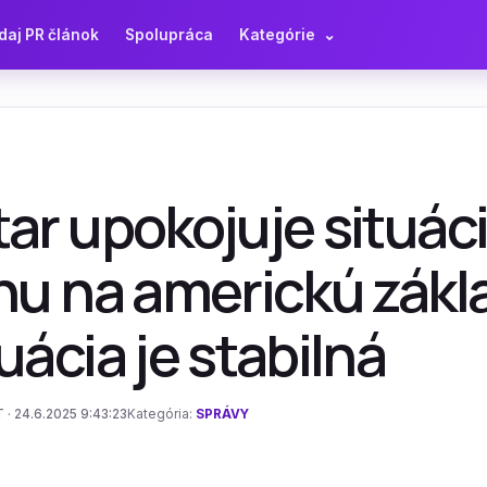
daj PR článok
Spolupráca
Kategórie
⌄
ar upokojuje situác
nu na americkú zákl
uácia je stabilná
 · 24.6.2025 9:43:23
Kategória:
SPRÁVY