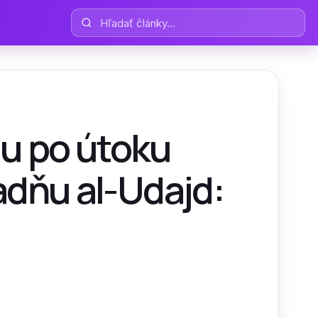
Hľadať články
iu po útoku
adňu al-Udajd: