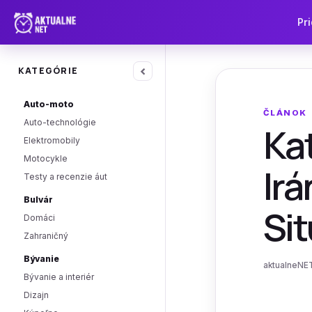
Pri
‹
KATEGÓRIE
Auto-moto
ČLÁNOK
Auto-technológie
Kat
Elektromobily
Motocykle
Irá
Testy a recenzie áut
Bulvár
Sit
Domáci
Zahraničný
Bývanie
aktualneNET
Bývanie a interiér
Dizajn