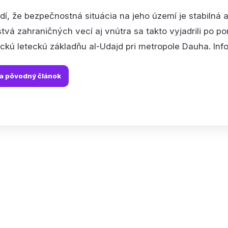
rdí, že bezpečnostná situácia na jeho území je stabilná 
stvá zahraničných vecí aj vnútra sa takto vyjadrili po 
ckú leteckú základňu al-Udajd pri metropole Dauha. Info
na pôvodný článok