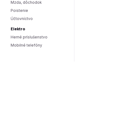
Mzda, dôchodok
Poistenie
Účtovníctvo
Elektro
Herné príslušenstvo
Mobilné telefóny
Smart domácnosť / IoT
Hlasoví asistenti
Smart osvetlenie
Zabezpečenie domácnosti
Wearables
Hardware a software
Hardware
PC doplnky
Software
Internet
SEO