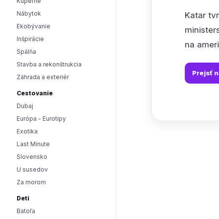
Kúpeľne
Nábytok
Katar tv
Ekobývanie
minister
Inšpirácie
na ameri
Spálňa
Stavba a rekonštrukcia
Prejsť 
Záhrada a exteriér
Cestovanie
Dubaj
Európa - Eurotipy
Exotika
Last Minute
Slovensko
U susedov
Za morom
Deti
Batoľa