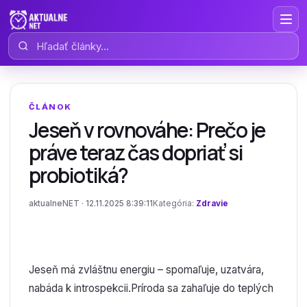
Hľadať články
ČLÁNOK
Jeseň v rovnováhe: Prečo je
práve teraz čas dopriať si
probiotiká?
aktualneNET · 12.11.2025 8:39:11
Kategória:
Zdravie
Jeseň má zvláštnu energiu – spomaľuje, uzatvára,
nabáda k introspekcii.Príroda sa zahaľuje do teplých