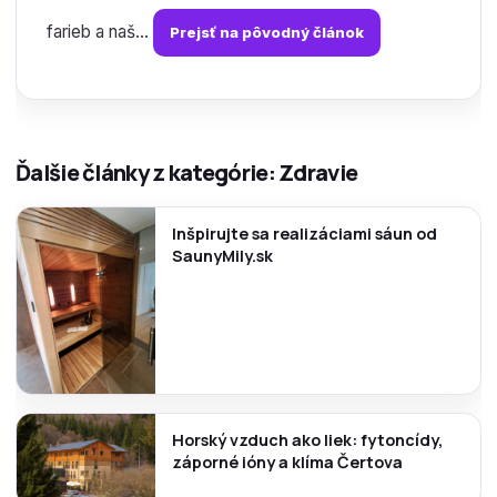
farieb a naš...
Prejsť na pôvodný článok
Ďalšie články z kategórie: Zdravie
Inšpirujte sa realizáciami sáun od
SaunyMily.sk
Horský vzduch ako liek: fytoncídy,
záporné ióny a klíma Čertova