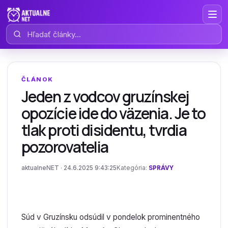
Hľadať články
ČLÁNOK
Jeden z vodcov gruzínskej
opozície ide do väzenia. Je to
tlak proti disidentu, tvrdia
pozorovatelia
aktualneNET · 24.6.2025 9:43:25
Kategória:
SPRÁVY
Súd v Gruzínsku odsúdil v pondelok prominentného