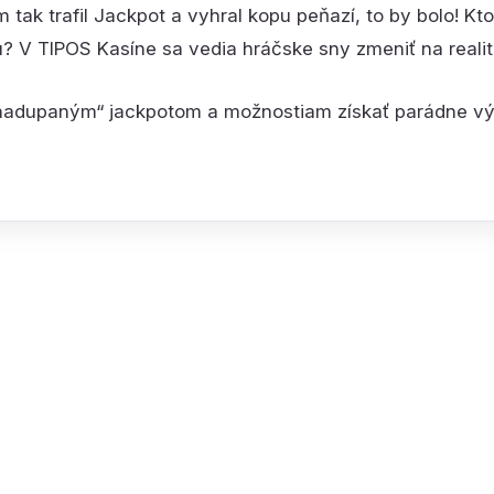
 tak trafil Jackpot a vyhral kopu peňazí, to by bolo! Kt
u? V TIPOS Kasíne sa vedia hráčske sny zmeniť na reali
nadupaným“ jackpotom a možnostiam získať parádne vý