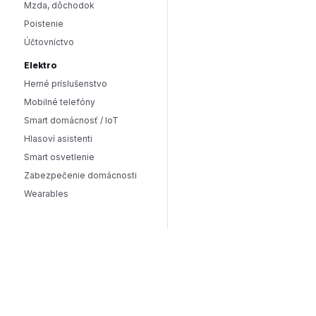
Mzda, dôchodok
Poistenie
Účtovníctvo
Elektro
Herné príslušenstvo
Mobilné telefóny
Smart domácnosť / IoT
Hlasoví asistenti
Smart osvetlenie
Zabezpečenie domácnosti
Wearables
Hardware a software
Hardware
PC doplnky
Software
Internet
SEO