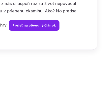
o z nás si aspoň raz za život nepovedal
tu v priebehu okamihu. Ako? No predsa
hry.
Prejsť na pôvodný článok