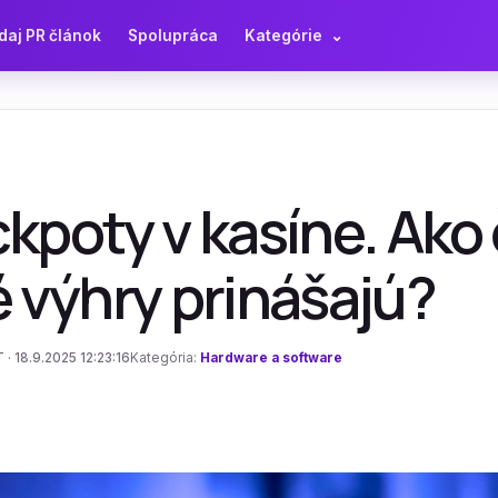
daj PR článok
Spolupráca
Kategórie
⌄
kpoty v kasíne. Ako
 výhry prinášajú?
 · 18.9.2025 12:23:16
Kategória:
Hardware a software