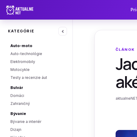
Pri
‹
KATEGÓRIE
Auto-moto
ČLÁNOK
Auto-technológie
Jac
Elektromobily
Motocykle
aké
Testy a recenzie áut
Bulvár
Domáci
aktualneNET
Zahraničný
Bývanie
Bývanie a interiér
Dizajn