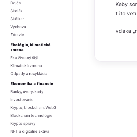
Dojča
Keby som
Školák
túto vet
Škôlkar
Výchova
vďaka „
Zdravie
Ekológia, klimatická
zmena
Eko životný štýl
Klimatická zmena
Odpady a recyklácia
Ekonomika a financie
Banky, úvery, karty
Investovanie
Krypto, blockchain, Web3
Blockchain technológie
Krypto správy
NFT a digitálne aktíva