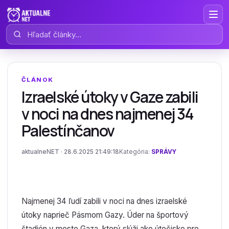
Hľadať články
ČLÁNOK
Izraelské útoky v Gaze zabili
v noci na dnes najmenej 34
Palestínčanov
aktualneNET · 28.6.2025 21:49:18
Kategória:
SPRÁVY
Najmenej 34 ľudí zabili v noci na dnes izraelské
útoky naprieč Pásmom Gazy. Úder na športový
štadión v meste Gaza, ktorý slúži ako útočisko pre