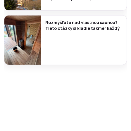
Rozmýšľate nad vlastnou saunou?
Tieto otázky si kladie takmer každý