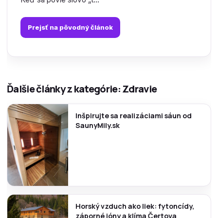
Prejsť na pôvodný článok
Ďalšie články z kategórie: Zdravie
Inšpirujte sa realizáciami sáun od
SaunyMily.sk
Horský vzduch ako liek: fytoncídy,
záporné ióny a klíma Čertova