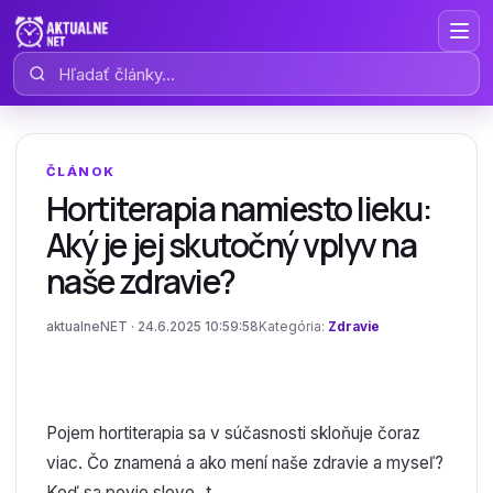
Hľadať články
ČLÁNOK
Hortiterapia namiesto lieku:
Aký je jej skutočný vplyv na
naše zdravie?
aktualneNET · 24.6.2025 10:59:58
Kategória:
Zdravie
Pojem hortiterapia sa v súčasnosti skloňuje čoraz
viac. Čo znamená a ako mení naše zdravie a myseľ?
Keď sa povie slovo „t...