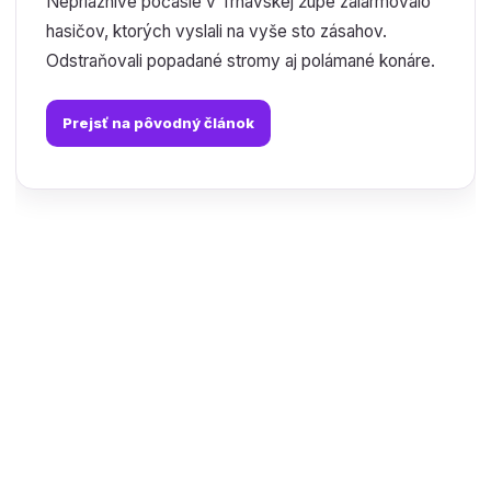
Nepriaznivé počasie v Trnavskej župe zalarmovalo
hasičov, ktorých vyslali na vyše sto zásahov.
Odstraňovali popadané stromy aj polámané konáre.
Prejsť na pôvodný článok