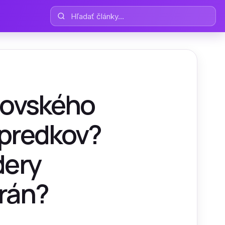
Hľadať články
idovského
 predkov?
dery
Irán?