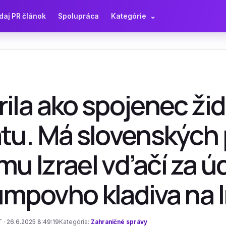
daj PR článok
Spolupráca
Kategórie
⌄
rila ako spojenec ž
átu. Má slovenských
u Izrael vďačí za ú
umpovho kladiva na 
 · 26.6.2025 8:49:19
Kategória:
Zahraničné správy