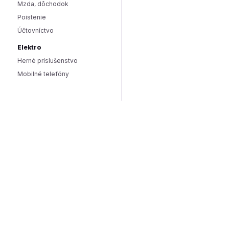
Mzda, dôchodok
Poistenie
Účtovníctvo
Elektro
Herné príslušenstvo
Mobilné telefóny
Smart domácnosť / IoT
Hlasoví asistenti
Smart osvetlenie
Zabezpečenie domácnosti
Wearables
Hardware a software
Hardware
PC doplnky
Software
Internet
SEO