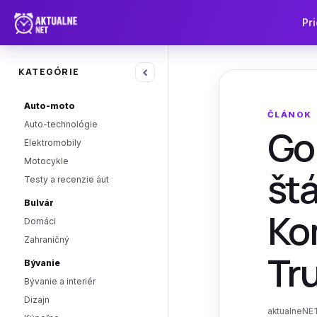
Pri
‹
KATEGÓRIE
Auto-moto
ČLÁNOK
Auto-technológie
Go
Elektromobily
Motocykle
št
Testy a recenzie áut
Bulvár
Kom
Domáci
Zahraničný
Tr
Bývanie
Bývanie a interiér
Dizajn
aktualneNET