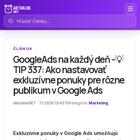
Hľadať články
ČLÁNOK
GoogleAds na každý deň -💡
TIP 337: Ako nastavovať
exkluzívne ponuky pre rôzne
publikum v Google Ads
aktualneNET · 7.1.2026 13:43:10
Kategória:
Marketing
Exkluzívne ponuky v Google Ads umožňujú