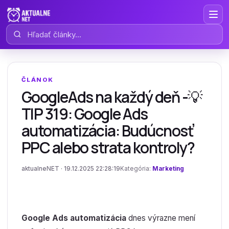
Hľadať články
ČLÁNOK
GoogleAds na každý deň -💡
TIP 319: Google Ads
automatizácia: Budúcnosť
PPC alebo strata kontroly?
aktualneNET · 19.12.2025 22:28:19
Kategória:
Marketing
Google Ads automatizácia
dnes výrazne mení