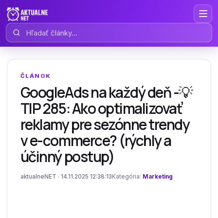
Hľadať články
ČLÁNOK
GoogleAds na každý deň -💡
TIP 285: Ako optimalizovať
reklamy pre sezónne trendy
v e-commerce? (rýchly a
účinný postup)
aktualneNET · 14.11.2025 12:38:13
Kategória:
Marketing