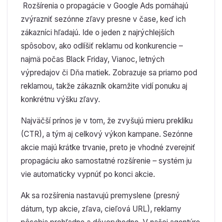
Rozšírenia o propagácie v Google Ads pomáhajú
zvýrazniť sezónne zľavy presne v čase, keď ich
zákazníci hľadajú. Ide o jeden z najrýchlejších
spôsobov, ako odlíšiť reklamu od konkurencie –
najmä počas Black Friday, Vianoc, letných
výpredajov či Dňa matiek. Zobrazuje sa priamo pod
reklamou, takže zákazník okamžite vidí ponuku aj
konkrétnu výšku zľavy.
Najväčší prínos je v tom, že zvyšujú mieru prekliku
(CTR), a tým aj celkový výkon kampane. Sezónne
akcie majú krátke trvanie, preto je vhodné zverejniť
propagáciu ako samostatné rozšírenie – systém ju
vie automaticky vypnúť po konci akcie.
Ak sa rozšírenia nastavujú premyslene (presný
dátum, typ akcie, zľava, cieľová URL), reklamy