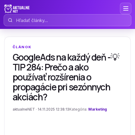
Hľadať články
ČLÁNOK
GoogleAds na každý deň -💡
TIP 284: Prečo a ako
používať rozšírenia o
propagácie pri sezónnych
akciách?
aktualneNET · 14.11.2025 12:38:13
Kategória:
Marketing