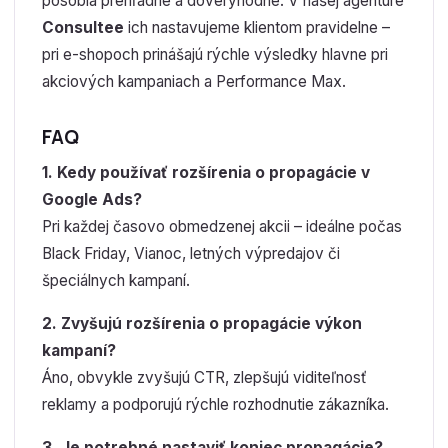
pôsobia prehľadne a dôveryhodne. V našej agentúre
Consultee
ich nastavujeme klientom pravidelne –
pri e-shopoch prinášajú rýchle výsledky hlavne pri
akciových kampaniach a Performance Max.
FAQ
1. Kedy používať rozšírenia o propagácie v
Google Ads?
Pri každej časovo obmedzenej akcii – ideálne počas
Black Friday, Vianoc, letných výpredajov či
špeciálnych kampaní.
2. Zvyšujú rozšírenia o propagácie výkon
kampaní?
Áno, obvykle zvyšujú CTR, zlepšujú viditeľnosť
reklamy a podporujú rýchle rozhodnutie zákazníka.
3. Je potrebné nastaviť koniec propagácie?