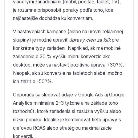
viacerými zariadeniami (mobil, počítač, tablet, TV),
je rozumné prispôsobiť ponuky podľa toho, kde
najčastejšie dochádza ku konverziám.
V nastaveniach kampane (alebo na úrovni reklamnej
skupiny) je možné upraviť
úpravy cien za klik
pre
konkrétne typy zariadení. Napríklad, ak má mobilné
zariadenie o 30 % vyššiu mieru konverzie ako
desktop, môže sa nastaviť pozitívna úprava +30?%.
Naopak, ak sú konverzie na tabletoch slabé, možno
ich znížiť o -50?%.
Odporúča sa sledovať údaje v Google Ads aj Google
Analytics minimálne 2–3 týždne a na základe toho
rozhodnúť, ktoré zariadenia si zaslúžia vyššiu alebo
nižšiu ponuku. Ideálne je kombinovať tieto úpravy s
cieľovou ROAS alebo stratégiou maximalizácie
konverzií.