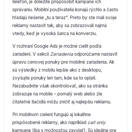
telefón, je dôležité prispôsobiť kampane ich
správaniu. Mobilní používatelia konajú rýchlo a často
hľadajú riešenie „tu a teraz“. Preto by ste mali svoje
reklamy nastaviť tak, aby sa zobrazovali najmä
vtedy, keď je vysoká šanca na konverziu.
V rozhraní Google Ads je možné cieliť podľa
zariadení. V sekcii
Zariadenia
odporúčame nastaviť
úpravu cenovej ponuky pre mobilné zariadenia. Ak
sú výsledky z mobilu lepšie ako z desktopu,
zvyšujte ponuky len tam, kde sa to oplatí.
Nezabudnite však skontrolovať, ako sa stránka
zobrazuje na mobile – pomalý web alebo zle
čitateľné tlačidlá môžu zničiť aj najlepšiu reklamu.
Pri mobilnom cielení fungujú aj lokalitne
prispôsobené reklamy, ako napríklad
call only
kampane (iba s možnosťou zavolať). Sú ideálne pre