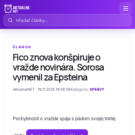
Hľadať články
ČLÁNOK
Fico znova konšpiruje o
vražde novinára. Sorosa
vymenil za Epsteina
aktualneNET · 19.11.2025 16:58:26
Kategória:
SPRÁVY
Pochybnosti o vražde spája s pádom svojej tretej