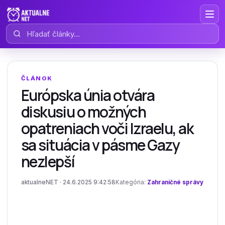
Hľadať články
ČLÁNOK
Európska únia otvára
diskusiu o možných
opatreniach voči Izraelu, ak
sa situácia v pásme Gazy
nezlepší
aktualneNET · 24.6.2025 9:42:58
Kategória:
Zahraničné správy