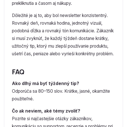
prekliknutia a časom aj nákupy.
Dôležité je aj to, aby bol newsletter konzistentný.
Rovnaký deň, rovnaká hodina, jednotný vizuál,
podobná dĺžka a rovnaký tón komunikácie. Zákazník
si musí zvyknúť, že každý týždeň dostane krátky,
užitočný tip, ktorý mu zlepší používanie produktu,
ušetrí čas, peniaze alebo vyrieši konkrétny problém.
FAQ
Ako dlhý má byť týždenný tip?
Odporúča sa 80–150 slov. Krátke, jasné, okamžite
použiteľné.
Čo ak neviem, aké témy zvoliť?
Pozrite si najčastejšie otázky zákazníkov,
komunikáciu so supportom, recenzie a problémy pri