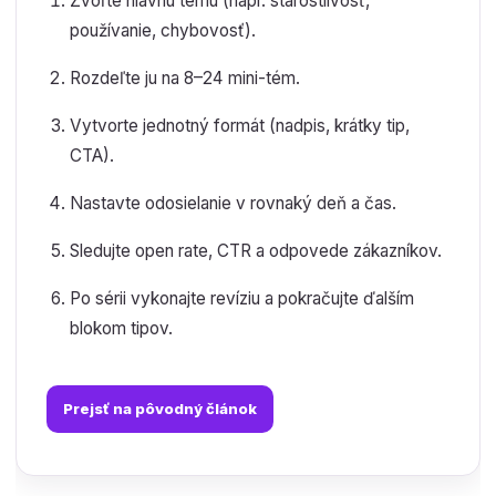
Zvoľte hlavnú tému (napr. starostlivosť,
používanie, chybovosť).
Rozdeľte ju na 8–24 mini-tém.
Vytvorte jednotný formát (nadpis, krátky tip,
CTA).
Nastavte odosielanie v rovnaký deň a čas.
Sledujte open rate, CTR a odpovede zákazníkov.
Po sérii vykonajte revíziu a pokračujte ďalším
blokom tipov.
Prejsť na pôvodný článok