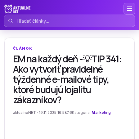
Hľadať články
ČLÁNOK
EM na každý deň -💡TIP 341:
Ako vytvoriť pravidelné
týždenné e-mailové tipy,
ktoré budujú lojalitu
zákazníkov?
aktualneNET · 19.11.2025 16:58:16
Kategória:
Marketing