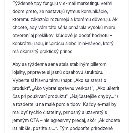
Týždenné tipy fungujú v e-mail marketingu veľmi
dobre preto, že nastavujú rytmus komunikácie,
ktorému zákazníci rozumejú a ktorému dôverujú. Ak
chcete, aby vám táto séria prinášala vysokú mieru
otvorení aj preklikov, kľúčové je dodať hodnotu –
konkrétnu radu, inšpiráciu alebo mini-návod, ktorý
má okamžitý praktický prínos.
Aby sa týždenná séria stala stabilným pilierom
lojality, pripravte si jasnú obsahovú štruktúru.
Vyberte si hlavnú tému (napr. „Ako sa starať o
produkt“, „Ako vybrať správnu veľkosť“, „Ako ušetriť
čas pri používaní produktu“, „Najčastejšie chyby…“)
a rozdeľte ju na malé porcie tipov. Každý e-mail by
mal byť rýchlo čitateľný, prínosný a uzavretý s
jemným CTA – nie agresívny predaj, skôr „Ak chcete
ísť hlbšie, pozrite si…“. Tým podporíte prirodzené