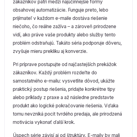
zákazníkov patrí medzi najúčinnejšie formy
obsahovej automatizácie. Funguje preto, lebo
prijímateľ v každom e-maile dostáva riešenie
niečoho, čo reálne zažíva – a zároveň prirodzene
vidí, ako práve vaše produkty alebo služby tento
problém odstraňujú. Takáto séria podporuje dôveru,
zvyšuje mieru prekliku aj konverzie.
Pri príprave postupujte od najčastejších prekážok
zákazníkov. Každý problém rozdeľte do
samostatného e-mailu: vysvetlite dôvod, ukážte
praktický postup riešenia, pridajte konkrétne tipy
alebo príklady z praxe a až následne predstavte
produkt ako logické pokračovanie riešenia. Vďaka
tomu nevzniká pocit tvrdého predaja, ale prirodzená
motivácia vykonať ďalší krok.
Úspech série závisí aj od štruktúry. E-maily by mali