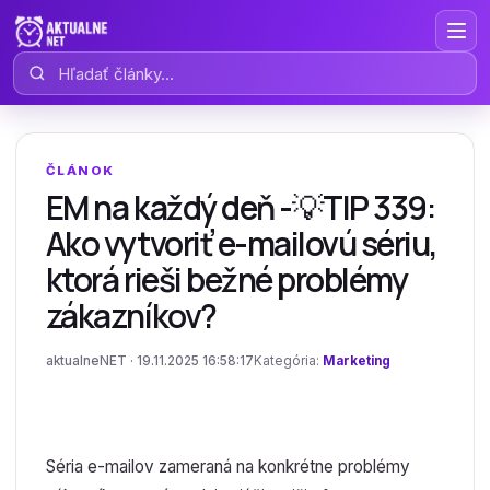
Hľadať články
ČLÁNOK
EM na každý deň -💡TIP 339:
Ako vytvoriť e-mailovú sériu,
ktorá rieši bežné problémy
zákazníkov?
aktualneNET · 19.11.2025 16:58:17
Kategória:
Marketing
Séria e-mailov zameraná na konkrétne problémy