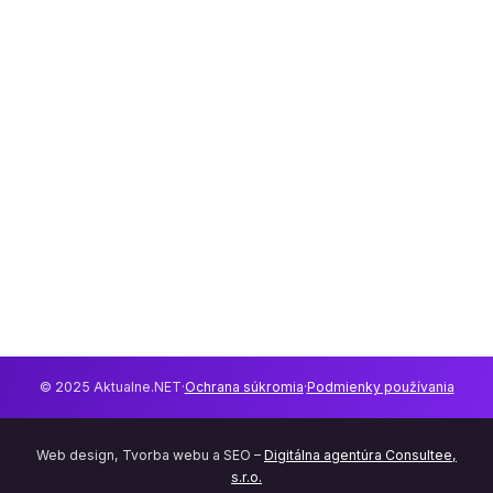
© 2025 Aktualne.NET
·
Ochrana súkromia
·
Podmienky používania
Web design, Tvorba webu a SEO –
Digitálna agentúra Consultee,
s.r.o.