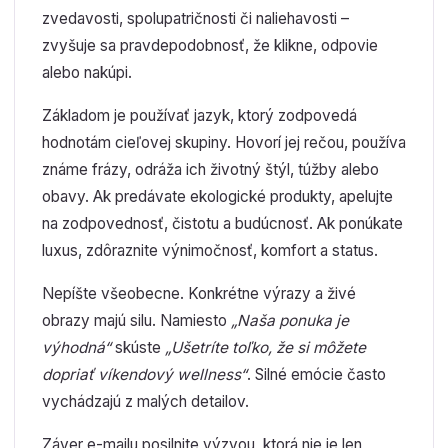
zvedavosti, spolupatričnosti či naliehavosti –
zvyšuje sa pravdepodobnosť, že klikne, odpovie
alebo nakúpi.
Základom je používať jazyk, ktorý zodpovedá
hodnotám cieľovej skupiny. Hovorí jej rečou, používa
známe frázy, odráža ich životný štýl, túžby alebo
obavy. Ak predávate ekologické produkty, apelujte
na zodpovednosť, čistotu a budúcnosť. Ak ponúkate
luxus, zdôraznite výnimočnosť, komfort a status.
Nepíšte všeobecne. Konkrétne výrazy a živé
obrazy majú silu. Namiesto
„Naša ponuka je
výhodná“
skúste
„Ušetríte toľko, že si môžete
dopriať víkendový wellness“
. Silné emócie často
vychádzajú z malých detailov.
Záver e-mailu posilnite výzvou, ktorá nie je len