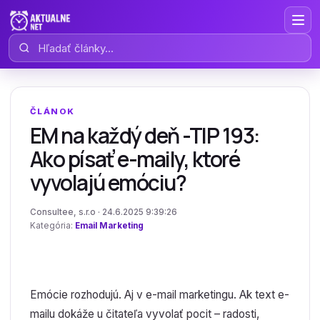
Hľadať články
ČLÁNOK
EM na každý deň -TIP 193:
Ako písať e-maily, ktoré
vyvolajú emóciu?
Consultee, s.r.o · 24.6.2025 9:39:26
Kategória:
Email Marketing
Emócie rozhodujú. Aj v e-mail marketingu. Ak text e-
mailu dokáže u čitateľa vyvolať pocit – radosti,