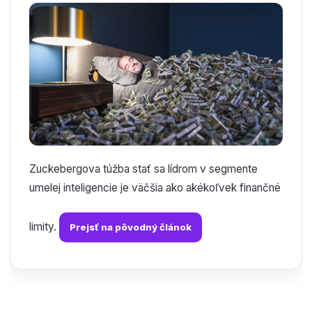
Zuckebergova túžba stať sa lídrom v segmente
umelej inteligencie je väčšia ako akékoľvek finančné
limity.
Prejsť na pôvodný článok