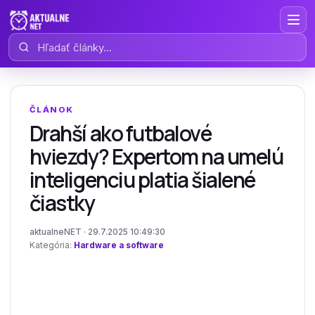
Hľadať články
ČLÁNOK
Drahší ako futbalové
hviezdy? Expertom na umelú
inteligenciu platia šialené
čiastky
aktualneNET · 29.7.2025 10:49:30
Kategória:
Hardware a software