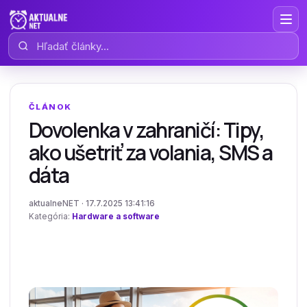
Hľadať články
ČLÁNOK
Dovolenka v zahraničí: Tipy,
ako ušetriť za volania, SMS a
dáta
aktualneNET · 17.7.2025 13:41:16
Kategória:
Hardware a software