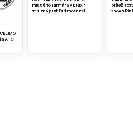
mladého farmára v praxi:
príležitos
stručný prehľad možností
snov s Pl
 CELIMO
áša ATC