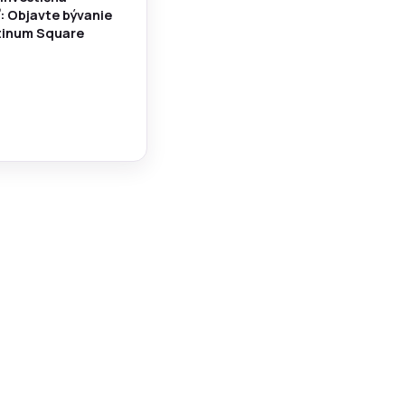
ť: Objavte bývanie
atinum Square