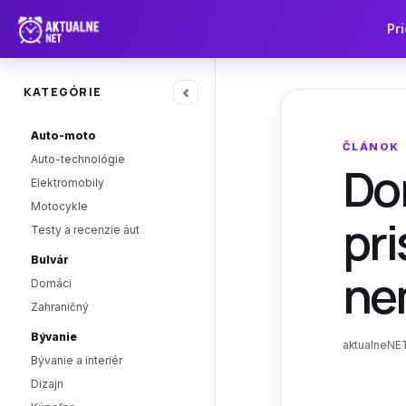
Pri
‹
KATEGÓRIE
Auto-moto
ČLÁNOK
Auto-technológie
Don
Elektromobily
Motocykle
pri
Testy a recenzie áut
Bulvár
ne
Domáci
Zahraničný
Bývanie
aktualneNET
Bývanie a interiér
Dizajn