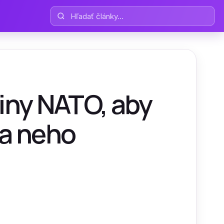
Hľadať články
jiny NATO, aby
ľa neho