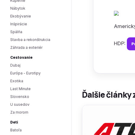
Kúpeľne
Nábytok
Ekobývanie
Inšpirácie
Americký
Spálňa
Stavba a rekonštrukcia
HDP:
P
Záhrada a exteriér
Cestovanie
Dubaj
Európa - Eurotipy
Exotika
Last Minute
Ďalšie články 
Slovensko
U susedov
Za morom
Deti
Batoľa