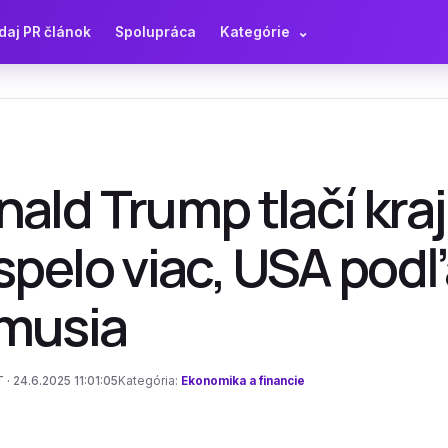
daj PR článok
Spolupráca
Kategórie
⌄
ald Trump tlačí kra
spelo viac, USA pod
musia
 · 24.6.2025 11:01:05
Kategória:
Ekonomika a financie