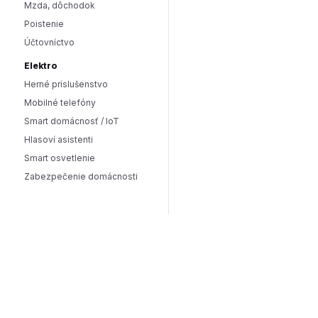
Mzda, dôchodok
Poistenie
Účtovníctvo
Elektro
Herné príslušenstvo
Mobilné telefóny
Smart domácnosť / IoT
Hlasoví asistenti
Smart osvetlenie
Zabezpečenie domácnosti
Wearables
Hardware a software
Hardware
PC doplnky
Software
Internet
SEO