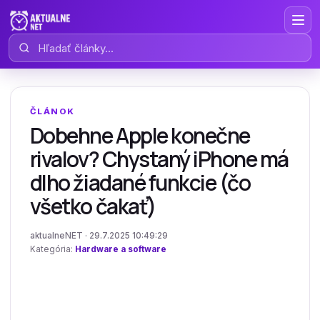
Hľadať články
ČLÁNOK
Dobehne Apple konečne
rivalov? Chystaný iPhone má
dlho žiadané funkcie (čo
všetko čakať)
aktualneNET · 29.7.2025 10:49:29
Kategória:
Hardware a software