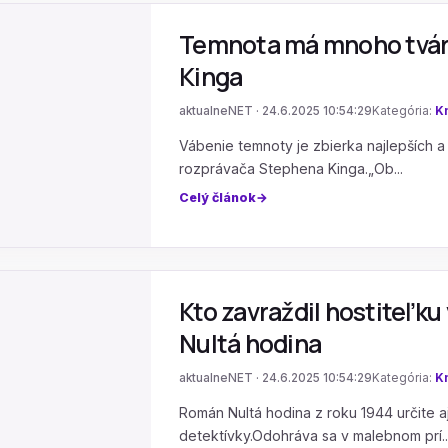
Temnota má mnoho tvárí
Kinga
aktualneNET · 24.6.2025 10:54:29
Kategória:
Kn
Vábenie temnoty je zbierka najlepších 
rozprávača Stephena Kinga.„Ob...
Celý článok
Kto zavraždil hostiteľku
Nultá hodina
aktualneNET · 24.6.2025 10:54:29
Kategória:
Kn
Román Nultá hodina z roku 1944 určite a
detektívky.Odohráva sa v malebnom prí..