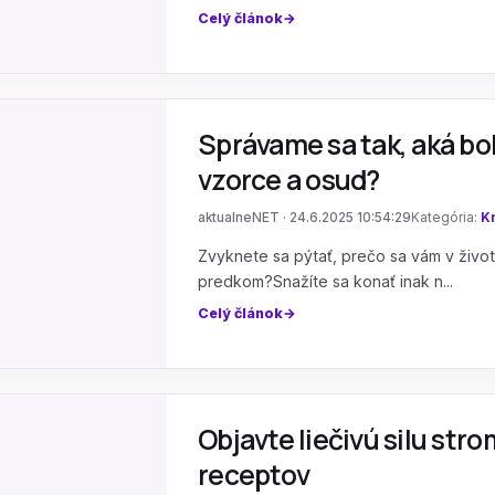
Celý článok
Správame sa tak, aká bo
vzorce a osud?
aktualneNET · 24.6.2025 10:54:29
Kategória:
Kn
Zvyknete sa pýtať, prečo sa vám v život
predkom?Snažíte sa konať inak n...
Celý článok
Objavte liečivú silu stro
receptov