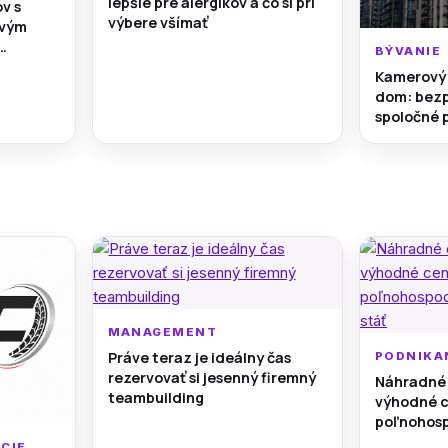
lepšie pre alergikov a čo si pri
v s
výbere všímať
ovým
BÝVANIE
ú myseľ
Kamerový 
dom: bezp
spoločné p
parkovani
MANAGEMENT
Práve teraz je ideálny čas
PODNIKA
rezervovať si jesenný firemný
Náhradné 
teambuilding
výhodné c
poľnohosp
nesmie st
CIE