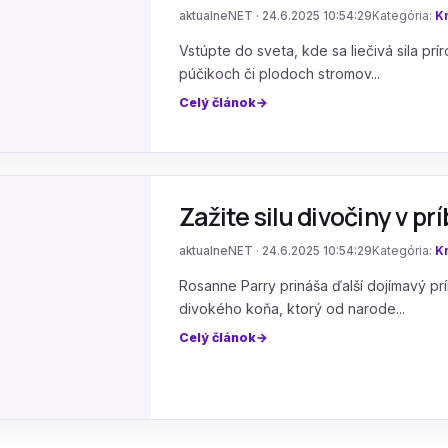
aktualneNET · 24.6.2025 10:54:29
Kategória:
Kn
Vstúpte do sveta, kde sa liečivá sila pr
púčikoch či plodoch stromov...
Celý článok
Zažite silu divočiny v pr
aktualneNET · 24.6.2025 10:54:29
Kategória:
Kn
Rosanne Parry prináša ďalší dojímavý pr
divokého koňa, ktorý od narode...
Celý článok