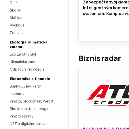
Zabezpečte svoj domo
Dojča
inteligentným kamer
Školák
systémom: Kompletný
Škôlkar
sprievodca pre pokojn
Výchova
Zdravie
Ekológia, klimatická
zmena
Eko životný štýl
Biznis radar
Klimatická zmena
Odpady a recyklácia
Ekonomika a financie
Banky, úvery, karty
Investovanie
Krypto, blockchain, Web3
Blockchain technológie
Krypto správy
NFT a digitálne aktíva
EKONOMIKA A FINAN