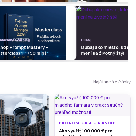
achine Learning
/ Machine Learning
Dubaj
Dubaj
op Prompt Mastery –
shop Prompt Mastery –
Dubaj ako miesto, kde sa in
Dubaj ako miesto, kde sa 
erclass 1:1 (90 min)
sterclass 1:1 (90 min)
mení na životný štýl
mení na životný štýl
Najčítanejšie články
EKONOMIKA A FINANCIE
Ako využiť 100 000 € pre