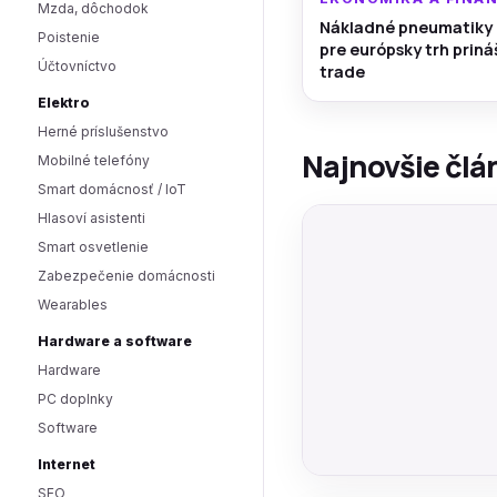
Mzda, dôchodok
Nákladné pneumatiky
Poistenie
pre európsky trh prin
Účtovníctvo
trade
Elektro
Herné príslušenstvo
Najnovšie člá
Mobilné telefóny
Smart domácnosť / IoT
Hlasoví asistenti
Smart osvetlenie
Zabezpečenie domácnosti
Wearables
Hardware a software
Hardware
PC doplnky
Software
Internet
SEO