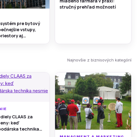
mladého farmára v praxi:
stručný prehľad možností
systém pre bytový
ečnejšie vstupy,
riestory aj
e pod kontrolou
Najnovšie z biznisových kategórií
NIE
diely CLAAS za
eny: keď
odárska technika
áť
MANAGMENT A MARKETING