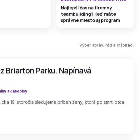
Najlepší čas na firemný
teambuilding? Keď máte
správne miesto aj program
Výber správ, rád a inšpirácií
 z Briarton Parku. Napínavá
ihy a časopisy
ka 19. storočia sledujeme príbeh ženy, ktorá po smrti otca