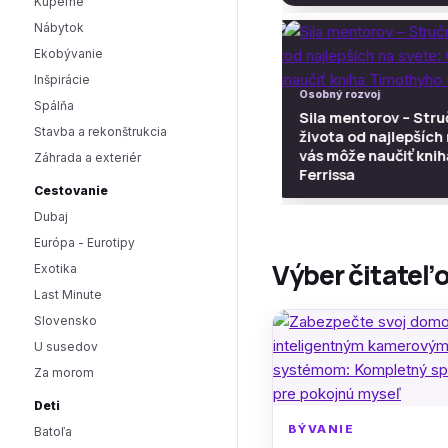
Kúpeľne
Nábytok
Ekobývanie
Inšpirácie
Osobný rozvoj
Osobný rozvoj
Spálňa
Sila mentorov – Struč
Sila mentorov – Stru
Stavba a rekonštrukcia
života od najlepších n
života od najlepších
vás môže naučiť kniha
vás môže naučiť kni
Záhrada a exteriér
Ferrissa
Ferrissa
Cestovanie
Dubaj
Európa - Eurotipy
Výber čitateľ
Exotika
Last Minute
Slovensko
U susedov
Za morom
Deti
BÝVANIE
Batoľa