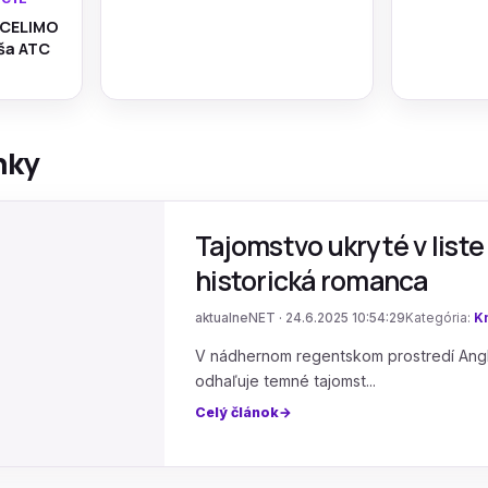
 CELIMO
áša ATC
nky
Tajomstvo ukryté v liste
historická romanca
aktualneNET · 24.6.2025 10:54:29
Kategória:
Kn
V nádhernom regentskom prostredí Anglic
odhaľuje temné tajomst...
Celý článok