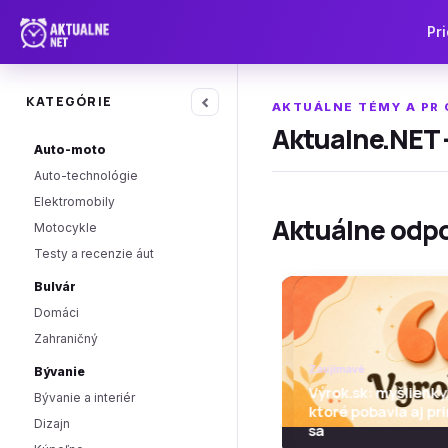
Pri
‹
KATEGÓRIE
AKTUÁLNE TÉMY A PR
Aktualne.NET -
Auto-moto
Auto-technológie
Elektromobily
Aktuálne odp
Motocykle
Testy a recenzie áut
Bulvár
Domáci
Zahraničný
Zaujímavé
Zaujímavé
Bývanie
Výrok.sk: myšlienky, c
Výrok.sk: myšlienky,
Bývanie a interiér
ktoré pobavia aj prin
ktoré pobavia aj pr
Dizajn
sa
sa