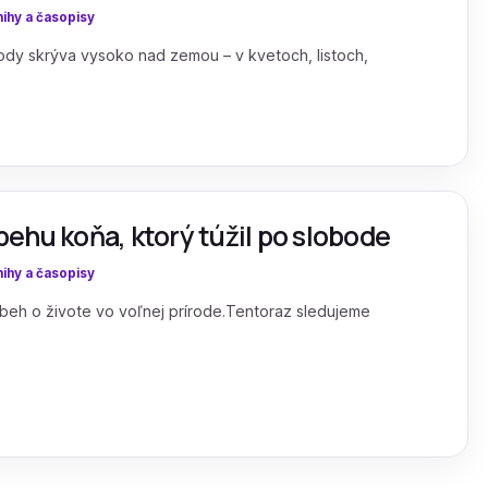
ihy a časopisy
írody skrýva vysoko nad zemou – v kvetoch, listoch,
íbehu koňa, ktorý túžil po slobode
ihy a časopisy
íbeh o živote vo voľnej prírode.Tentoraz sledujeme